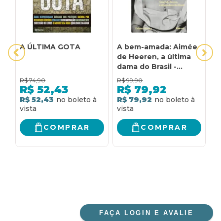
A ÚLTIMA GOTA
A bem-amada: Aimée
A
de Heeren, a última
dama do Brasil -
Finalista do Prêmio
R$
74,90
R$
99,90
R
Jabuti 2025
R$
52,43
R$
79,92
R$ 52,43
R$ 79,92
R
COMPRAR
COMPRAR
FAÇA LOGIN E AVALIE