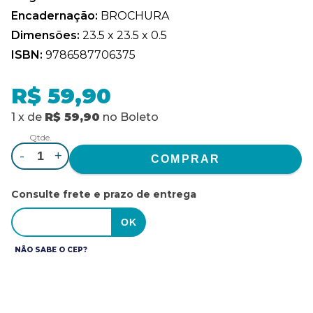
Encadernação:
BROCHURA
Dimensões:
23.5 x 23.5 x 0.5
ISBN:
9786587706375
R$ 59,90
1
x
de
R$ 59,90
no
Boleto
Qtde.
-
+
Consulte frete e prazo de entrega
NÃO SABE O CEP?