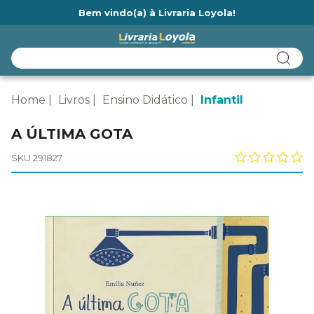
Bem vindo(a) à Livraria Loyola!
Ainda não tem cadastro na Livraria Loyola?
Home
Livros
Ensino Didático
Infantil
A ÚLTIMA GOTA
SKU 291827