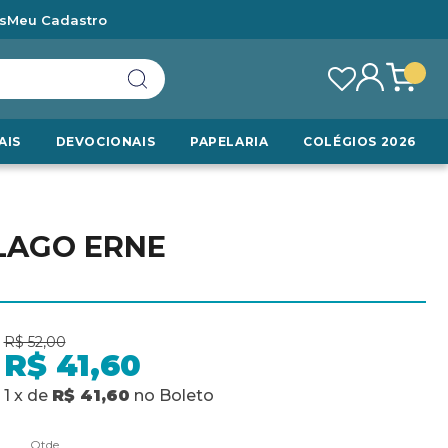
s
Meu Cadastro
AIS
DEVOCIONAIS
PAPELARIA
COLÉGIOS 2026
LAGO ERNE
R$ 52,00
R$ 41,60
1
x
de
R$ 41,60
no
Boleto
Qtde.