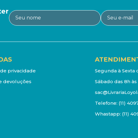
ter
DAS
ATENDIMEN
a de privacidade
Segunda à Sexta d
e devoluções
Sábado das 8h às 
sac@LivrariaLoyol
Telefone:
(11) 409
Whastapp:
(11) 4