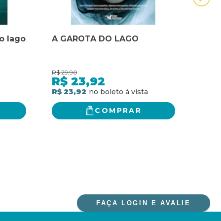
o lago
A GAROTA DO LAGO
A G
POC
COM
R$
29,90
R$
34,
R$
23,92
R$
R$ 23,92
R$ 2
COMPRAR
FAÇA LOGIN E AVALIE