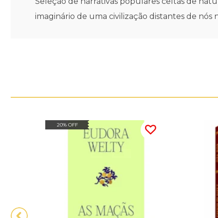
Seleção de narrativas populares celtas de natu
imaginário de uma civilização distantes de nós n
20% OFF