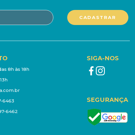
TO
SIGA-NOS
as 8h às 18h
13h
a.com.br
SEGURANÇA
7-6463
097-6462