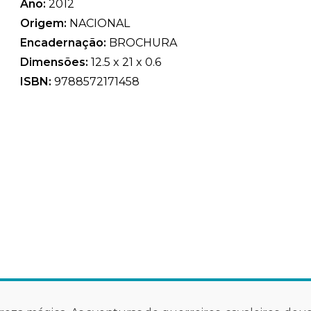
Ano:
2012
Origem:
NACIONAL
Encadernação:
BROCHURA
Dimensões:
12.5 x 21 x 0.6
ISBN:
9788572171458