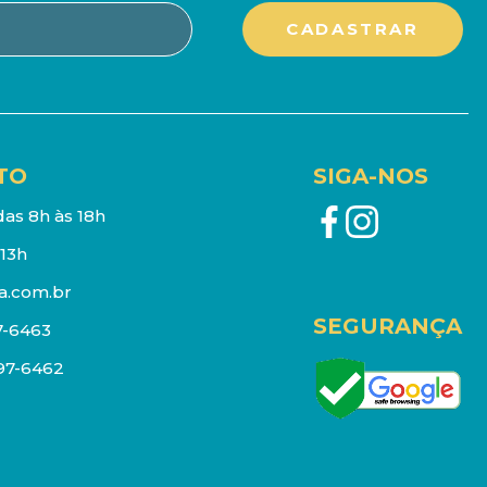
TO
SIGA-NOS
as 8h às 18h
13h
a.com.br
SEGURANÇA
7-6463
097-6462