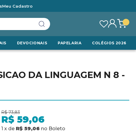
s
Meu Cadastro
AIS
DEVOCIONAIS
PAPELARIA
COLÉGIOS 2026
SICAO DA LINGUAGEM N 8 -
R$ 73,83
R$ 59,06
1
x
de
R$ 59,06
no
Boleto