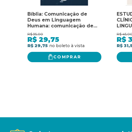
Bíblia: Comunicação de
ESTU
Deus em Linguagem
CLÍNI
Humana: comunicação de
LING
Deus em linguagem
R$
35,00
R$
45,0
humana
R$
29,75
R$
3
R$ 29,75
R$ 31,
COMPRAR