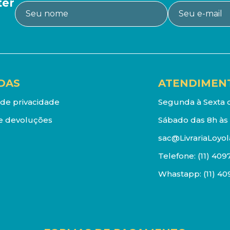
ter
DAS
ATENDIMEN
a de privacidade
Segunda à Sexta d
e devoluções
Sábado das 8h às 
sac@LivrariaLoyol
Telefone:
(11) 409
Whastapp:
(11) 4