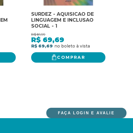
SURDEZ - AQUISICAO DE
A C
GEM
LINGUAGEM E INCLUSAO
PEN
SOCIAL - 1
LIN
R$
81,99
R$
99,
R$
69,69
R$
R$ 69,69
R$ 8
COMPRAR
FAÇA LOGIN E AVALIE