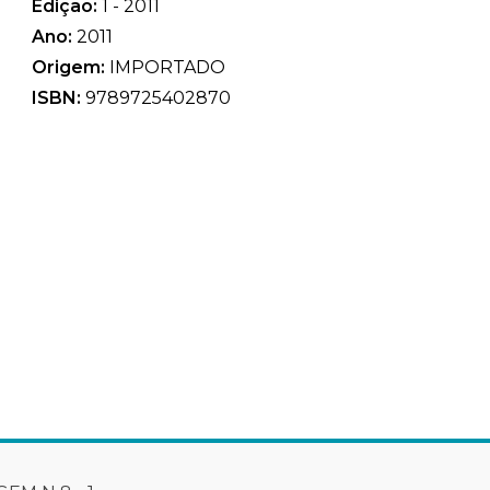
Edição:
1 - 2011
Ano:
2011
Origem:
IMPORTADO
ISBN:
9789725402870