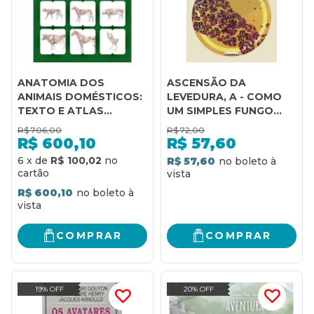
ANATOMIA DOS
ASCENSÃO DA
ANIMAIS DOMÉSTICOS:
LEVEDURA, A - COMO
TEXTO E ATLAS
UM SIMPLES FUNGO
COLORIDO
MOLDOU NOSSA
R$
706,00
R$
72,00
CIVILIZAÇÃO
R$
600,10
R$
57,60
6
x
de
R$ 100,02
R$ 57,60
R$ 600,10
COMPRAR
COMPRAR
19% OFF
20% OFF