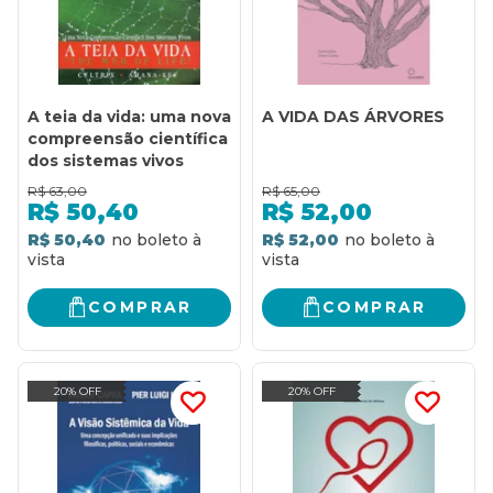
A teia da vida: uma nova
A VIDA DAS ÁRVORES
compreensão científica
dos sistemas vivos
R$
63,00
R$
65,00
R$
50,40
R$
52,00
R$ 50,40
R$ 52,00
COMPRAR
COMPRAR
20% OFF
20% OFF