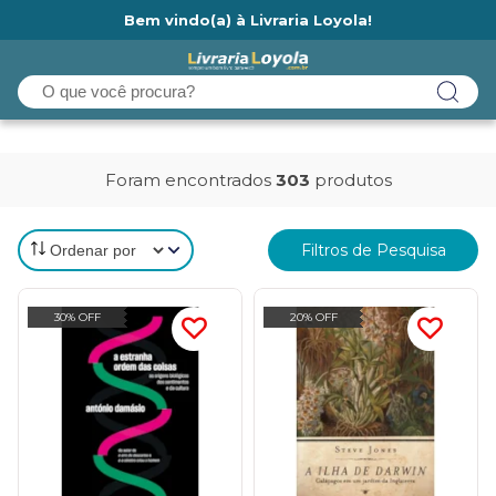
Bem vindo(a) à Livraria Loyola!
Ainda não tem cadastro na Livraria Loyola?
Foram encontrados
303
produtos
Filtros de Pesquisa
30% OFF
20% OFF