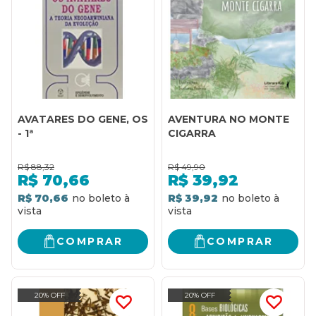
AVATARES DO GENE, OS
AVENTURA NO MONTE
- 1ª
CIGARRA
R$
88,32
R$
49,90
R$
70,66
R$
39,92
R$ 70,66
R$ 39,92
COMPRAR
COMPRAR
20% OFF
20% OFF