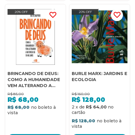
20% OFF
20% OFF
BRINCANDO DE DEUS:
BURLE MARX: JARDINS E
COMO A HUMANIDADE
ECOLOGIA
VEM ALTERANDO A
NATUREZA HÁ 50 MIL
R$
85,00
R$
160,00
ANOS
R$
68,00
R$
128,00
2
x
de
R$ 64,00
R$ 68,00
R$ 128,00