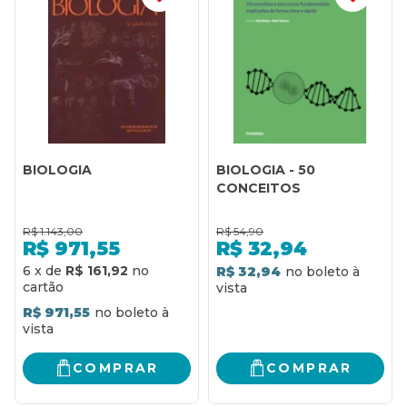
BIOLOGIA
BIOLOGIA - 50
CONCEITOS
R$
1.143,00
R$
54,90
R$
971,55
R$
32,94
6
x
de
R$ 161,92
R$ 32,94
R$ 971,55
COMPRAR
COMPRAR