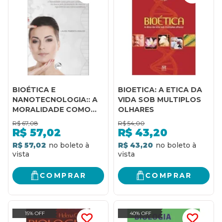
BIOÉTICA E
BIOETICA: A ETICA DA
NANOTECNOLOGIA:: A
VIDA SOB MULTIPLOS
MORALIDADE COMO
OLHARES
PRINCÍPIO ORIENTADOR
R$
67,08
R$
54,00
NA BUSCA PELA
R$
57,02
R$
43,20
FORMULAÇÃO DE
R$ 57,02
R$ 43,20
MARCOS
REGULATÓRIOS AOS
NANOCOSMÉTICOS
COMPRAR
COMPRAR
15% OFF
40% OFF