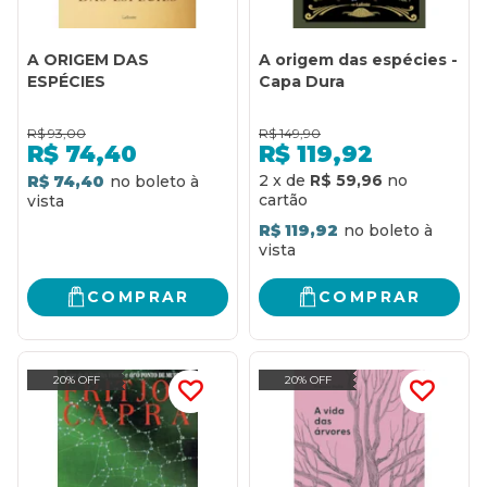
A ORIGEM DAS
A origem das espécies -
ESPÉCIES
Capa Dura
R$
93,00
R$
149,90
R$
74,40
R$
119,92
2
x
de
R$ 59,96
R$ 74,40
R$ 119,92
COMPRAR
COMPRAR
20% OFF
20% OFF