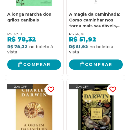
A longa marcha dos
A magia da caminhada:
grilos canibais
Como caminhar nos
torna mais saudáveis,
equilibrados e felizes
R$
97,90
R$
64,90
R$
78,32
R$
51,92
R$ 78,32
R$ 51,92
COMPRAR
COMPRAR
20% OFF
20% OFF