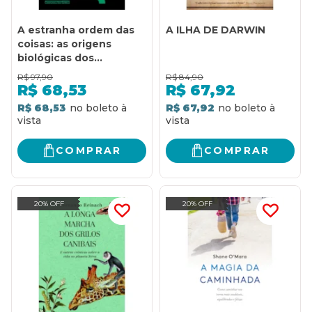
A estranha ordem das
A ILHA DE DARWIN
coisas: as origens
biológicas dos
sentimentos e da
R$
97,90
R$
84,90
cultura
R$
68,53
R$
67,92
R$ 68,53
R$ 67,92
COMPRAR
COMPRAR
20% OFF
20% OFF