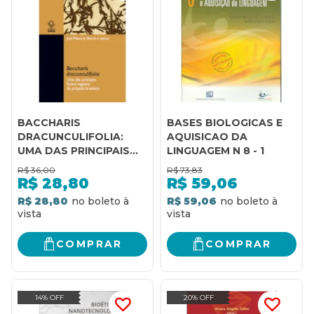
BACCHARIS
BASES BIOLOGICAS E
DRACUNCULIFOLIA:
AQUISICAO DA
UMA DAS PRINCIPAIS
LINGUAGEM N 8 - 1
FONTES VEGETAIS DA
R$
36,00
R$
73,83
PRÓPOLIS BRASILEIRA
R$
28,80
R$
59,06
R$ 28,80
R$ 59,06
COMPRAR
COMPRAR
14% OFF
20% OFF