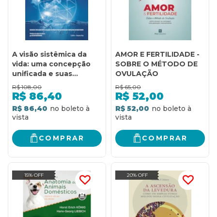
A visão sistêmica da
AMOR E FERTILIDADE -
vida: uma concepção
SOBRE O MÉTODO DE
unificada e suas
OVULAÇÃO
implicações filosóficas,
R$
108,00
R$
65,00
políticas, sociais e
R$
86,40
R$
52,00
econômicas
R$ 86,40
R$ 52,00
COMPRAR
COMPRAR
15% OFF
20% OFF