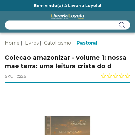
Bem vindo(a) à Livraria Loyola!
Ainda não tem cadastro na Livraria Loyola?
Home
Livros
Catolicismo
Pastoral
Colecao amazonizar - volume 1: nossa
mae terra: uma leitura crista do d
SKU 110226