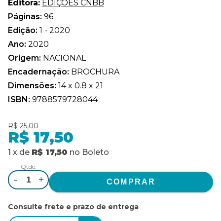
Editora:
EDIÇÕES CNBB
Páginas:
96
Edição:
1 - 2020
Ano:
2020
Origem:
NACIONAL
Encadernação:
BROCHURA
Dimensões:
14 x 0.8 x 21
ISBN:
9788579728044
R$ 25,00
R$ 17,50
1
x
de
R$ 17,50
no
Boleto
Qtde.
-
+
Consulte frete e prazo de entrega