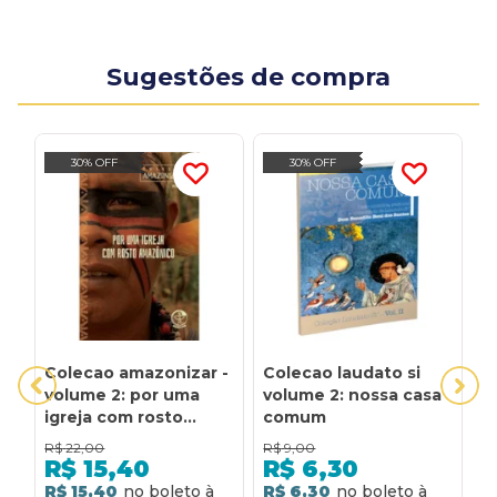
Sugestões de compra
30% OFF
30% OFF
Colecao amazonizar -
Colecao laudato si
C
volume 2: por uma
volume 2: nossa casa
v
igreja com rosto
comum
i
amazonico
l
R$
22,00
R$
9,00
R
R$
15,40
R$
6,30
R$ 15,40
R$ 6,30
R