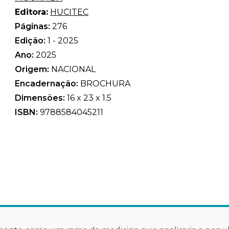
Editora:
HUCITEC
Páginas:
276
Edição:
1 - 2025
Ano:
2025
Origem:
NACIONAL
Encadernação:
BROCHURA
Dimensões:
16 x 23 x 1.5
ISBN:
9788584045211