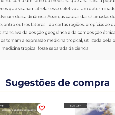
mento como um ramo da medicina que analisaria a popula
érios que visariam atrelar esse coletivo a um determinado
ue adviriam dessa dinâmica. Assim, as causas das chamadas 
e, entre outros fatores - de certas regiões, propícias a
distanciava da posição geográfica e da composição étnica 
dos tomam a expressão medicina tropical, utilizada pela 
a medicina tropical fosse separada da ciência:
Sugestões de compra
OFF
50% OFF