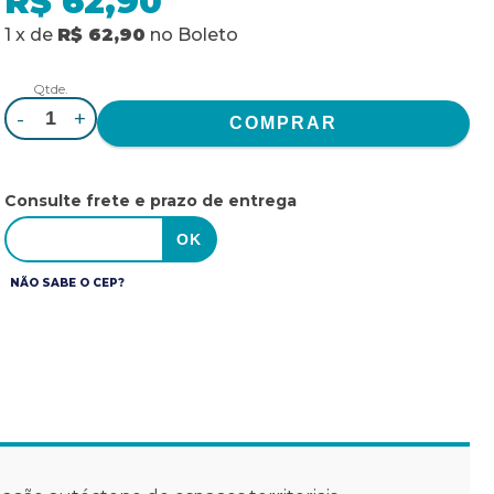
R$ 62,90
1
x
de
R$ 62,90
no
Boleto
Qtde.
-
+
Consulte frete e prazo de entrega
NÃO SABE O CEP?