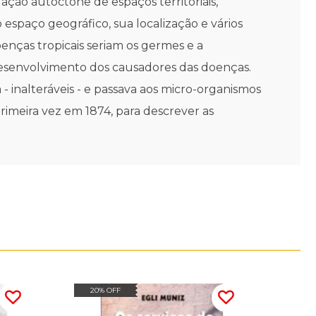
ção autóctone de espaços territoriais,
 espaço geográfico, sua localização e vários
doenças tropicais seriam os germes e a
o desenvolvimento dos causadores das doenças.
- inalteráveis - e passava aos micro-organismos
primeira vez em 1874, para descrever as
20% OFF
20