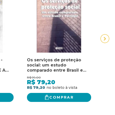
 -
Os serviços de proteção
PÁSC
social: um estudo
INQU
 A
comparado entre Brasil e
ENTR
 NOVO
Portugal
POR
R$
99,00
R$
89,
R$
79,20
R$
R$ 79,20
R$ 7
COMPRAR