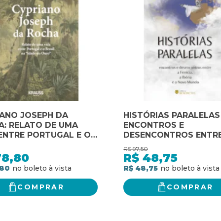
IANO JOSEPH DA
HISTÓRIAS PARALELAS
: RELATO DE UMA
ENCONTROS E
ENTRE PORTUGAL E O
DESENCONTROS ENTRE
L NA "IDADE DO OURO"
FENÍCIA, A IBÉRIA E O
R$
97,50
MUNDO
78,80
R$
48,75
,80
R$ 48,75
COMPRAR
COMPRAR