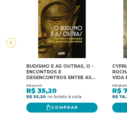
BUDISMO E AS OUTRAS, O -
CYPR
ENCONTROS E
ROCHA
DESENCONTROS ENTRE AS
VIDA 
GRANDES RELIGIOE - 3ª
BRASI
R$
44,00
R$
98,50
R$
35,20
R$
R$ 35,20
R$ 78
COMPRAR