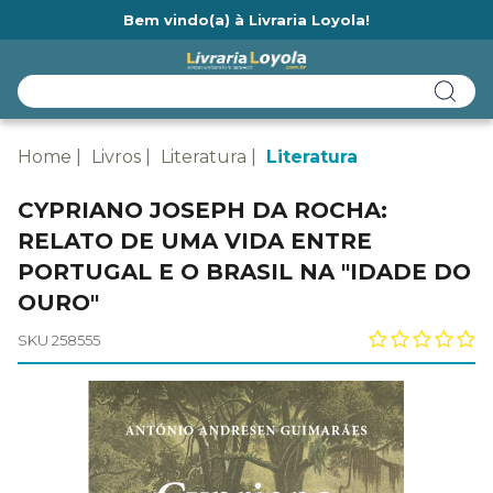
Bem vindo(a) à Livraria Loyola!
Ainda não tem cadastro na Livraria Loyola?
Home
Livros
Literatura
Literatura
CYPRIANO JOSEPH DA ROCHA:
RELATO DE UMA VIDA ENTRE
PORTUGAL E O BRASIL NA "IDADE DO
OURO"
SKU 258555