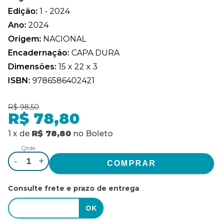
Edição:
1 - 2024
Ano:
2024
Origem:
NACIONAL
Encadernação:
CAPA DURA
Dimensões:
15 x 22 x 3
ISBN:
9786586402421
R$ 98,50
R$ 78,80
1
x
de
R$ 78,80
no
Boleto
Qtde.
-
+
Consulte frete e prazo de entrega