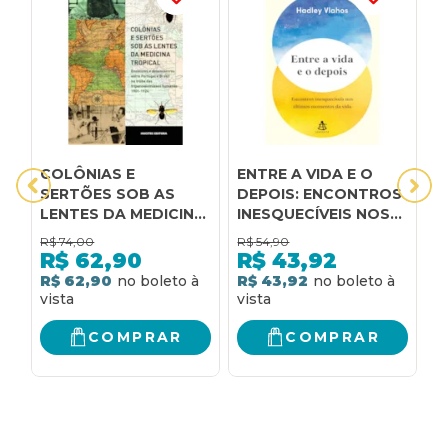
COLÔNIAS E
ENTRE A VIDA E O
H
SERTÕES SOB AS
DEPOIS: ENCONTROS
P
LENTES DA MEDICINA
INESQUECÍVEIS NOS
V
TROPICAL:
ÚLTIMOS MOMENTOS
B
R$
74,00
R$
54,90
R
ENCONTROS E
DA VIDA
E
R$
62,90
R$
43,92
DESENCONTROS
A
R$ 62,90
R$ 43,92
R
ENTRE PORTUGAL E
P
BRASIL NA TRILHA
DAS
COMPRAR
COMPRAR
TRIPANOSSOMÍASES
HUMANAS, 1901-1924