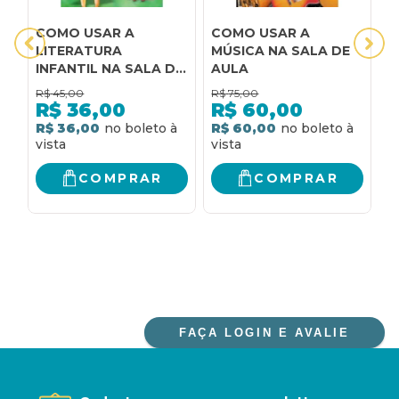
COMO USAR A
COMO USAR A
C
LITERATURA
MÚSICA NA SALA DE
V
INFANTIL NA SALA DE
AULA
A
AULA
R$
45,00
R$
75,00
R
R$
36,00
R$
60,00
R$ 36,00
R$ 60,00
R
COMPRAR
COMPRAR
FAÇA LOGIN E AVALIE