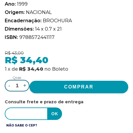
Ano:
1999
Origem:
NACIONAL
Encadernação:
BROCHURA
Dimensões:
14 x 0.7 x 21
ISBN:
9788572441117
R$ 43,00
R$ 34,40
1
x
de
R$ 34,40
no
Boleto
Qtde.
-
+
Consulte frete e prazo de entrega
NÃO SABE O CEP?