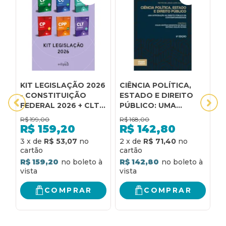
KIT LEGISLAÇÃO 2026
CIÊNCIA POLÍTICA,
C
- CONSTITUIÇÃO
ESTADO E DIREITO
C
FEDERAL 2026 + CLT
PÚBLICO: UMA
D
2026 + CÓDIGO CIVIL
INTRODUÇÃO AO
E
R$
199,00
R$
168,00
R
2026 + CÓDIGO DE
DIREITO PÚBLICO DA
R$
159,20
R$
142,80
PROCESSO CIVIL 2026
CONTEMPORANEIDADE
3
x
de
R$ 53,07
2
x
de
R$ 71,40
4
+ CÓDIGO PENAL
6ª EDIÇÃO
2026 + CÓDIGO DE
R$ 159,20
R$ 142,80
R
PROCESSO PENAL
2026
COMPRAR
COMPRAR