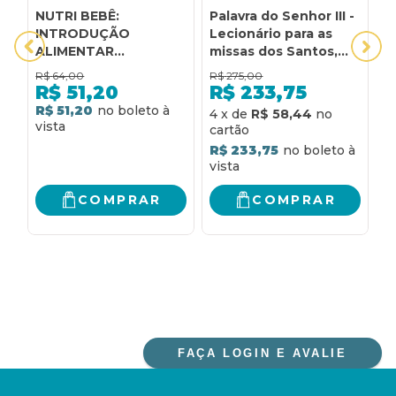
NUTRI BEBÊ:
Palavra do Senhor III -
A
INTRODUÇÃO
Lecionário para as
I
ALIMENTAR
missas dos Santos,
C
DESCOMPLICADA
dos comuns, para
I
R$
64,00
R$
275,00
PARA PAIS
diversas
P
R$
51,20
R$
233,75
CUIDADOSOS
necessidades e
C
R
R$ 51,20
4
x
de
R$ 58,44
votivas: lecionário
P
para as missas dos
S
R$ 233,75
santos, dos comuns,
I
para diversas
necessidades e
COMPRAR
COMPRAR
votivas
FAÇA LOGIN E AVALIE