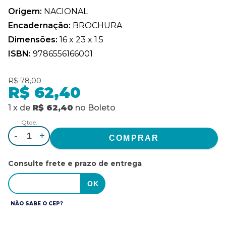
Origem:
NACIONAL
Encadernação:
BROCHURA
Dimensões:
16 x 23 x 1.5
ISBN:
9786556166001
R$ 78,00
R$ 62,40
1
x
de
R$ 62,40
no
Boleto
Qtde.
-
+
Consulte frete e prazo de entrega
NÃO SABE O CEP?