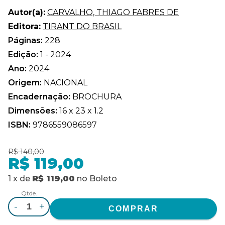
Autor(a):
CARVALHO, THIAGO FABRES DE
Editora:
TIRANT DO BRASIL
Páginas:
228
Edição:
1 - 2024
Ano:
2024
Origem:
NACIONAL
Encadernação:
BROCHURA
Dimensões:
16 x 23 x 1.2
ISBN:
9786559086597
R$ 140,00
R$ 119,00
1
x
de
R$ 119,00
no
Boleto
Qtde.
-
+