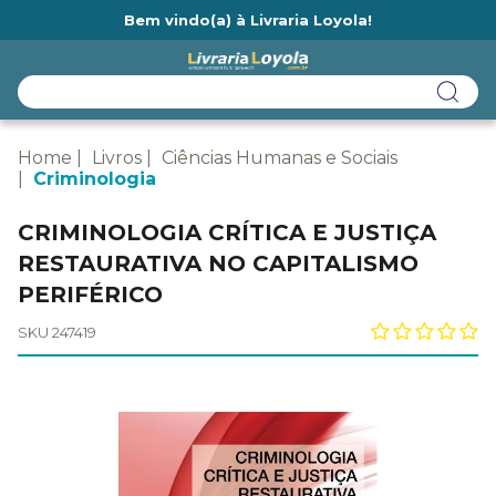
Bem vindo(a) à Livraria Loyola!
Ainda não tem cadastro na Livraria Loyola?
Home
Livros
Ciências Humanas e Sociais
Criminologia
CRIMINOLOGIA CRÍTICA E JUSTIÇA
RESTAURATIVA NO CAPITALISMO
PERIFÉRICO
SKU 247419