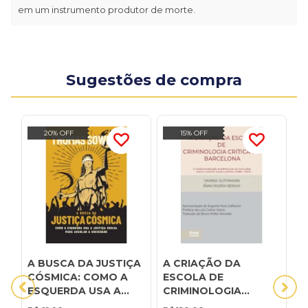
em um instrumento produtor de morte.
Sugestões de compra
20% OFF
15% OFF
A BUSCA DA JUSTIÇA
A CRIAÇÃO DA
A
CÓSMICA: COMO A
ESCOLA DE
U
ESQUERDA USA A
CRIMINOLOGIA
F
JUSTIÇA SOCIAL
CRÍTICA DE
A