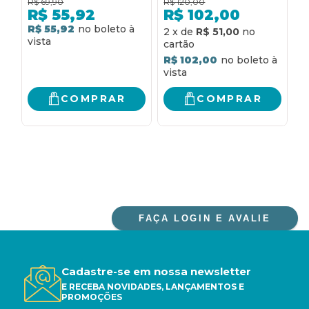
R$
69,90
R$
120,00
R
PARA ASSOLAR A
BARCELONA
C
R$
55,92
R$
102,00
SOCIEDADE
R$ 55,92
R
2
x
de
R$ 51,00
R$ 102,00
COMPRAR
COMPRAR
FAÇA LOGIN E AVALIE
Cadastre-se em nossa newsletter
E RECEBA NOVIDADES, LANÇAMENTOS E
PROMOÇÕES