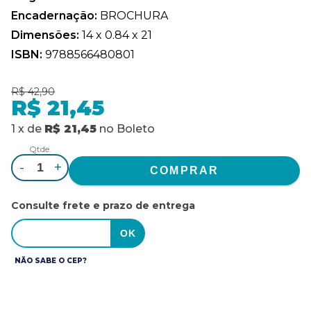
Encadernação:
BROCHURA
Dimensões:
14 x 0.84 x 21
ISBN:
9788566480801
R$ 42,90
R$ 21,45
1
x
de
R$ 21,45
no
Boleto
Qtde.
-
+
Consulte frete e prazo de entrega
NÃO SABE O CEP?