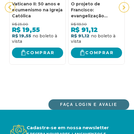
Vaticano II: 50 anos e
O projeto de
O
ecumenismo na Igreja
Francisco:
O
Católica
evangelização
U
ecologia economia
C
R$
23,00
R$
113,90
R
ecumenismo e
R
R$
19,55
R$
91,12
educação
J
R$ 19,55
R$ 91,12
R
E
COMPRAR
COMPRAR
FAÇA LOGIN E AVALIE
Cadastre-se em nossa newsletter