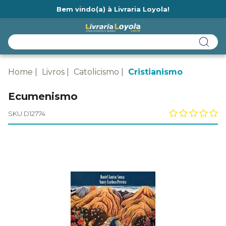
Bem vindo(a) à Livraria Loyola!
Ainda não tem cadastro na Livraria Loyola?
Home
Livros
Catolicismo
Cristianismo
Ecumenismo
SKU D12774