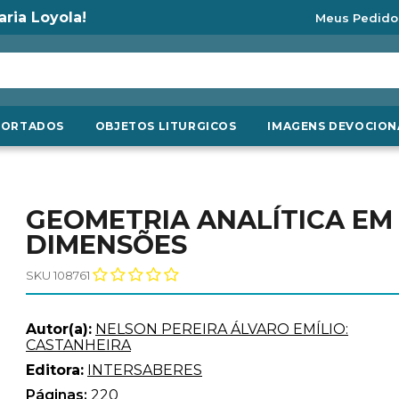
aria Loyola!
Meus Pedido
PORTADOS
OBJETOS LITURGICOS
IMAGENS DEVOCION
GEOMETRIA ANALÍTICA EM
DIMENSÕES
SKU 108761
Autor(a):
NELSON PEREIRA ÁLVARO EMÍLIO:
CASTANHEIRA
Editora:
INTERSABERES
Páginas:
220