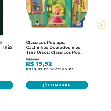
O
Clássicos Pop ups:
FUN
 TRÊS
Cachinhos Dourados e os
MAT
Três Ursos: Clássicos Pop
VOL
ups: Cachinhos Dourados e
ANAL
R$
24,90
os Três Ursos
R$
R$
19,92
R$ 19,92
6
x
d
R$ 3
COMPRAR