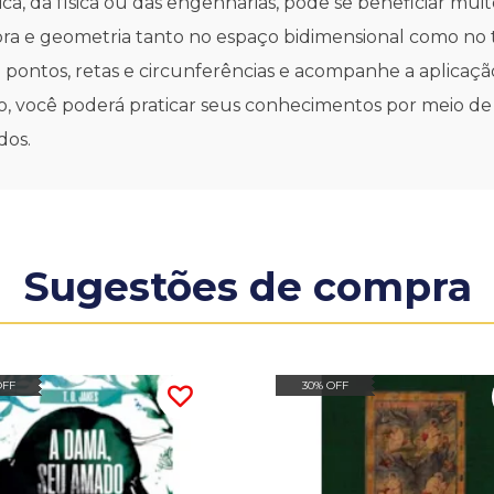
a, da física ou das engenharias, pode se beneficiar mu
ebra e geometria tanto no espaço bidimensional como no 
de pontos, retas e circunferências e acompanhe a aplica
ulo, você poderá praticar seus conhecimentos por meio d
dos.
Sugestões de compra
OFF
30% OFF