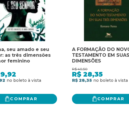
a, seu amado e seu
A FORMAÇÃO DO NOV
r: as três dimensões
TESTAMENTO EM SUAS
or feminino
DIMENSÕES
R$
40,50
59,92
R$
28,35
92
R$ 28,35
COMPRAR
COMPRAR