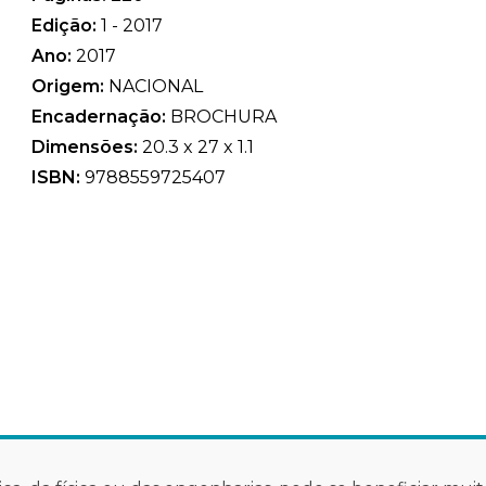
Edição:
1 - 2017
Ano:
2017
Origem:
NACIONAL
Encadernação:
BROCHURA
Dimensões:
20.3 x 27 x 1.1
ISBN:
9788559725407