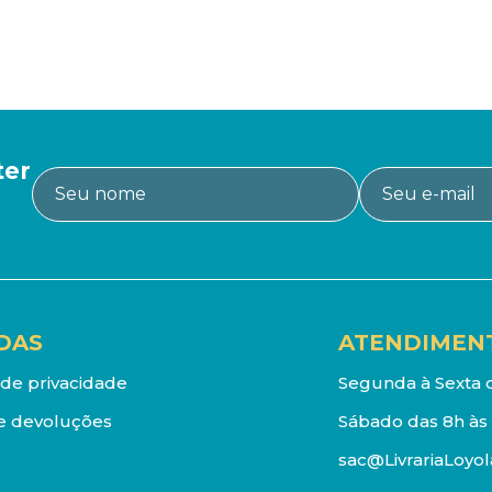
ter
DAS
ATENDIMEN
a de privacidade
Segunda à Sexta d
e devoluções
Sábado das 8h às 
sac@LivrariaLoyol