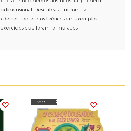
ito dos conhecimentos advindos da geometria
tridimensional. Descubra aqui como a
ção desses conteúdos teóricos em exemplos
e exercícios que foram formulados
20% OFF