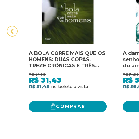
A BOLA CORRE MAIS QUE OS
A dam
HOMENS: DUAS COPAS,
senho
TREZE CRÔNICAS E TRÊS
do am
ENSAIOS SOBRE FUTEBOL
R$
44,90
R$
74,90
R$
31,43
R$
R$ 31,43
R$ 59,
COMPRAR