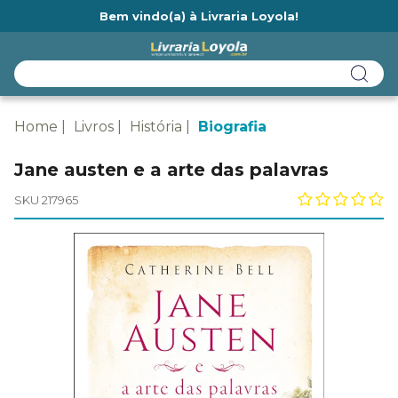
Bem vindo(a) à Livraria Loyola!
Ainda não tem cadastro na Livraria Loyola?
Home
Livros
História
Biografia
Jane austen e a arte das palavras
SKU 217965