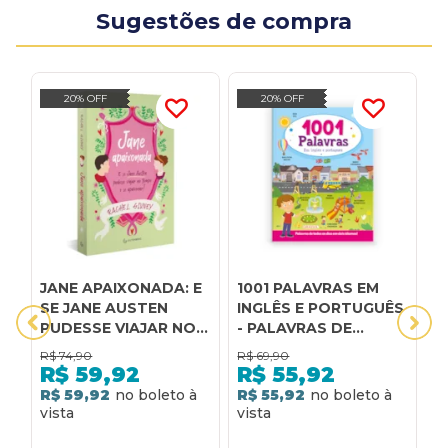
Sugestões de compra
20% OFF
20% OFF
JANE APAIXONADA: E
1001 PALAVRAS EM
A
SE JANE AUSTEN
INGLÊS E PORTUGUÊS
R
PUDESSE VIAJAR NO
- PALAVRAS DE
A
TEMPO E SE
TODOS OS DIAS EM
M
R$
74,90
R$
69,90
R
APAIXONAR?
DOIS IDIOMAS!
M
R$
59,92
R$
55,92
R$ 59,92
R$ 55,92
R