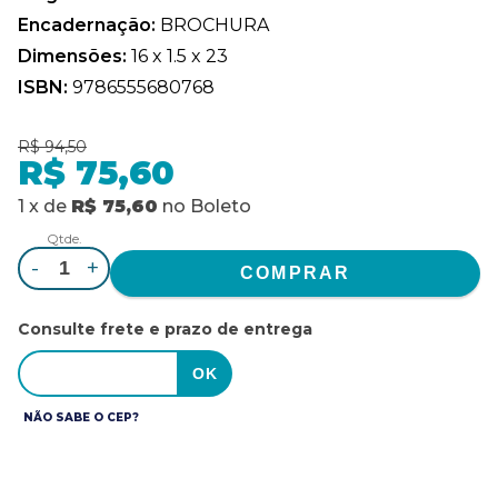
Encadernação:
BROCHURA
Dimensões:
16 x 1.5 x 23
ISBN:
9786555680768
R$ 94,50
R$ 75,60
1
x
de
R$ 75,60
no
Boleto
Qtde.
-
+
Consulte frete e prazo de entrega
NÃO SABE O CEP?