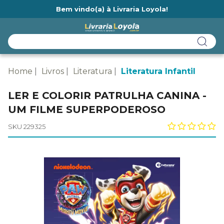
Bem vindo(a) à Livraria Loyola!
Ainda não tem cadastro na Livraria Loyola?
Home
Livros
Literatura
Literatura Infantil
LER E COLORIR PATRULHA CANINA -
UM FILME SUPERPODEROSO
SKU 229325