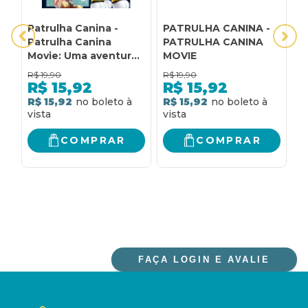
Patrulha Canina -
PATRULHA CANINA -
P
Patrulha Canina
PATRULHA CANINA
3
Movie: Uma aventura
MOVIE
D
na cidade grande: O
C
R$
19,90
R$
19,90
R
livro oficial do filme
R$
15,92
R$
15,92
R$ 15,92
R$ 15,92
R
COMPRAR
COMPRAR
FAÇA LOGIN E AVALIE