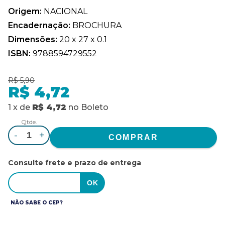
Origem:
NACIONAL
Encadernação:
BROCHURA
Dimensões:
20 x 27 x 0.1
ISBN:
9788594729552
R$ 5,90
R$ 4,72
1
x
de
R$ 4,72
no
Boleto
Qtde.
-
+
Consulte frete e prazo de entrega
NÃO SABE O CEP?