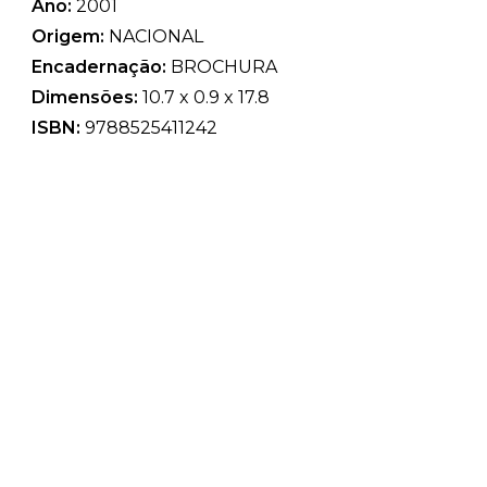
Ano:
2001
Origem:
NACIONAL
Encadernação:
BROCHURA
Dimensões:
10.7 x 0.9 x 17.8
ISBN:
9788525411242