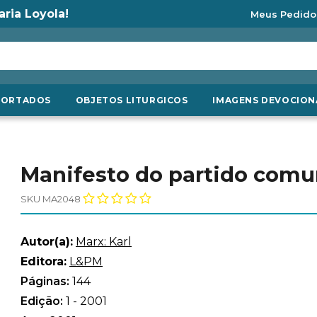
aria Loyola!
Meus Pedido
PORTADOS
OBJETOS LITURGICOS
IMAGENS DEVOCION
Manifesto do partido comu
SKU MA2048
Autor(a):
Marx: Karl
Editora:
L&PM
Páginas:
144
Edição:
1 - 2001