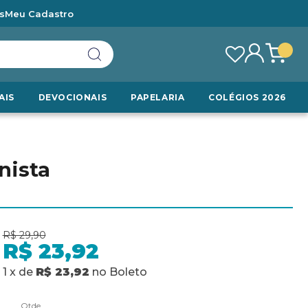
s
Meu Cadastro
AIS
DEVOCIONAIS
PAPELARIA
COLÉGIOS 2026
nista
R$ 29,90
R$ 23,92
1
x
de
R$ 23,92
no
Boleto
Qtde.