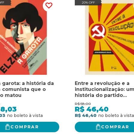
OFF
20% OFF
a garota: a história da
Entre a revolução e a
 comunista que o
institucionalização: u
do matou
história do partido
comunista do Brasil (p
0
R$
58,00
58,03
R$
46,40
03
R$ 46,40
COMPRAR
COMPRAR