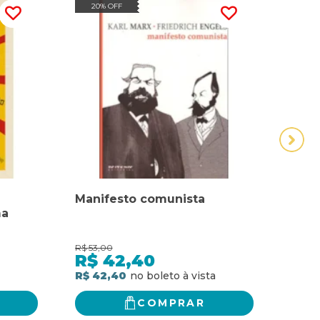
20% OFF
20
Manifesto comunista
MAN
ma
cdob)
R$
53,00
R$
49,
R$
42,40
R$
R$ 42,40
R$ 3
COMPRAR