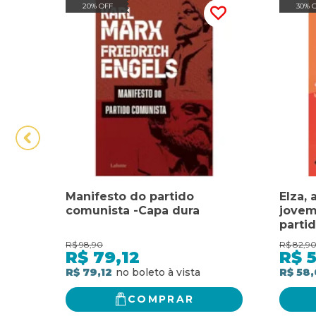
20% OFF
30% 
Manifesto do partido
Elza, 
comunista -Capa dura
jovem
parti
R$
98,90
R$
82,9
R$
79,12
R$
R$ 79,12
R$ 58,
COMPRAR