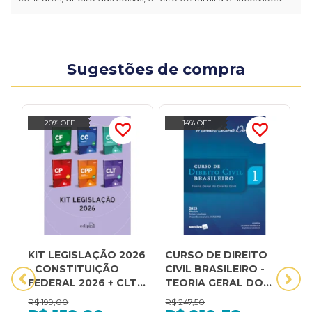
Sugestões de compra
20% OFF
14% OFF
KIT LEGISLAÇÃO 2026
CURSO DE DIREITO
C
- CONSTITUIÇÃO
CIVIL BRASILEIRO -
C
FEDERAL 2026 + CLT
TEORIA GERAL DO
T
2026 + CÓDIGO CIVIL
DIREITO CIVIL - VOL.1
D
R$
199,00
R$
247,50
R
2026 + CÓDIGO DE
- 40ª EDIÇÃO 2023
4