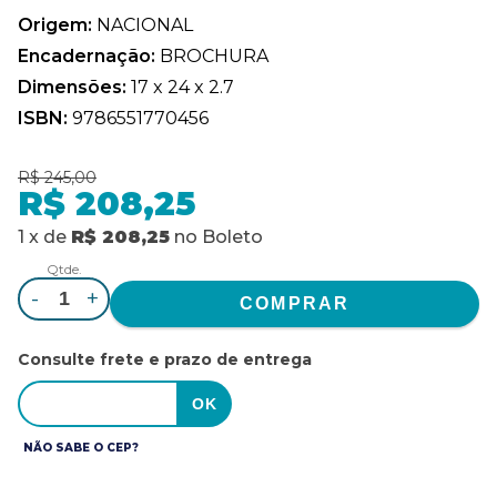
Origem:
NACIONAL
Encadernação:
BROCHURA
Dimensões:
17 x 24 x 2.7
ISBN:
9786551770456
R$ 245,00
R$ 208,25
1
x
de
R$ 208,25
no
Boleto
Qtde.
-
+
Consulte frete e prazo de entrega
NÃO SABE O CEP?