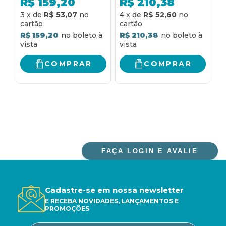
R$
159,20
R$
210,38
PROCESSO CIVIL 2026
3
x
de
R$ 53,07
4
x
de
R$ 52,60
4
+ CÓDIGO PENAL
2026 + CÓDIGO DE
R$ 159,20
R$ 210,38
R
PROCESSO PENAL
2026
COMPRAR
COMPRAR
FAÇA LOGIN E AVALIE
Cadastre-se em nossa newsletter
E RECEBA NOVIDADES, LANÇAMENTOS E
PROMOÇÕES