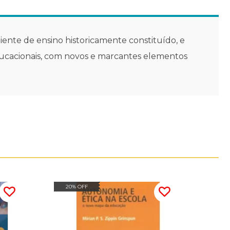
nte de ensino historicamente constituído, e
 educacionais, com novos e marcantes elementos
20% OFF
20