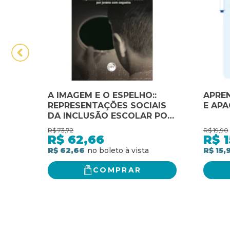
A IMAGEM E O ESPELHO::
APRE
REPRESENTAÇÕES SOCIAIS
E APA
DA INCLUSÃO ESCOLAR POR
JOVENS COM CEGUEIRA
R$
73,72
R$
19,90
R$
62,66
R$
1
R$ 62,66
R$ 15,
COMPRAR