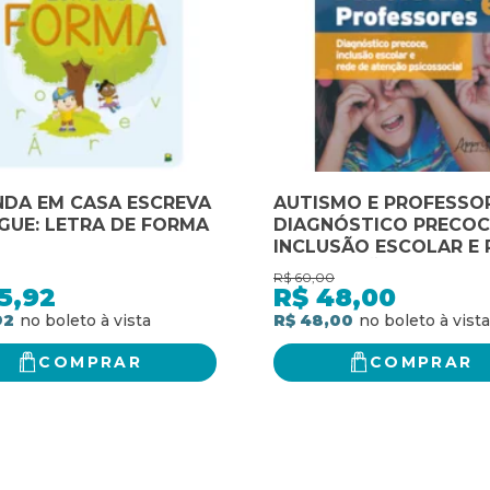
NDA EM CASA ESCREVA
AUTISMO E PROFESSOR
GUE: LETRA DE FORMA
DIAGNÓSTICO PRECOC
INCLUSÃO ESCOLAR E 
DE ATENÇÃO PSICOSS
R$
60,00
5,92
R$
48,00
92
R$ 48,00
COMPRAR
COMPRAR