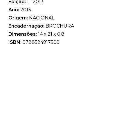
Edição:
1 - 2013
Ano:
2013
Origem:
NACIONAL
Encadernação:
BROCHURA
Dimensões:
14 x 21 x 0.8
ISBN:
9788524917509