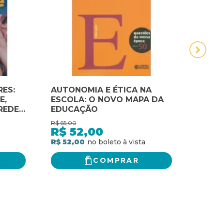
ES:
AUTONOMIA E ÉTICA NA
CANA
E,
ESCOLA: O NOVO MAPA DA
MAR
REDE
EDUCAÇÃO
SELE
OCIAL
CANA
R$
65,00
R$
119
MAR
R$
52,00
R$
DE 
R$ 52,00
R$ 9
COMPRAR