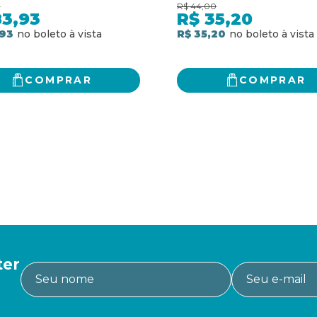
a e suas
ALEMANHA
0
R$
44,00
quências
83,93
R$
35,20
,93
R$ 35,20
COMPRAR
COMPRAR
ter