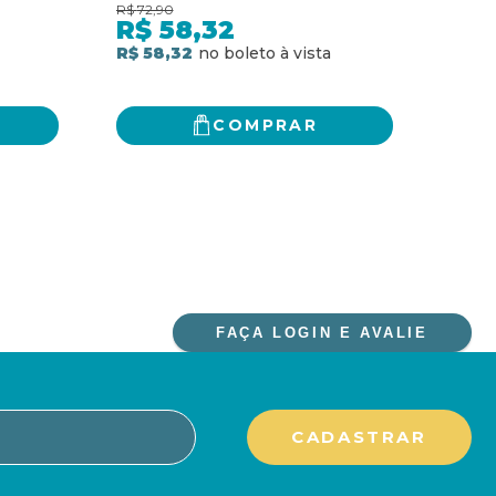
da máfia Italiana da história
1960
R$
72,90
R$
99,
dos Estados Unidos
R$
58,32
R$
R$ 58,32
R$ 6
COMPRAR
FAÇA LOGIN E AVALIE