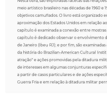
Nesta obra, são exploradas facetas das relações 
meio artístico brasileiro nas décadas de 1960 e 1
objetivos camuflados. O livro está organizado e
aproximação dos Estados Unidos em relação ao B
capítulo é examinada a conexão entre mostras 
capítulo é dedicado observar o envolvimento de 
de Janeiro (Ibeu RJ); e por fim, são examinada
da história do Brazilian-American Cultural Inst
atração" e ações promovidas pela ditadura mili
de interesses em algumas conjunturas específic
a partir de casos particulares e de ações específ
Guerra Fria e em relação à ditadura militar p