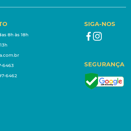
TO
SIGA-NOS
as 8h às 18h
13h
a.com.br
SEGURANÇA
7-6463
097-6462