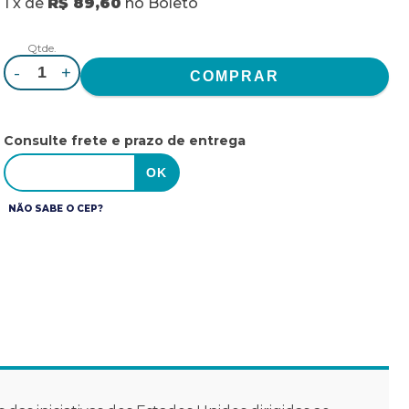
1
x
de
R$ 89,60
no
Boleto
Qtde.
-
+
Consulte frete e prazo de entrega
NÃO SABE O CEP?