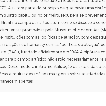
culturais entre Brasil e Estado Unidos sobre as naturezas 
970. A autora parte do princípio de que havia uma distânci
m quatro capítulos: no primeiro, recupera-se brevemente 
rasil no campo das artes, assim como se discute o conce
circulantes promovidas pelo Museum of Modern Art (MoMA)
instituições com as "políticas de atração", com destaque
s as relações do Itamaraty com as "políticas de atração"
itute (BACI), fundado oficialmente em 1964. A hipótese co
tar para o campo artístico não estão necessariamente rel
as. Desse modo, a instrumentalização da arte e da cultur
icas, e muitas das análises mais gerais sobre as atividades
ermanecem abertas.