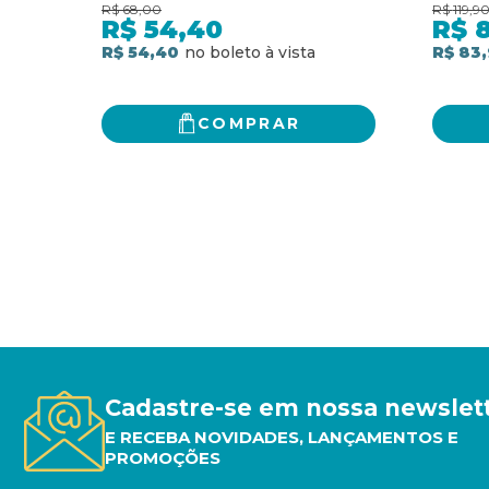
AMÉRICA LATINA
guerr
R$
68,00
R$
119,9
conse
R$
54,40
R$
R$ 54,40
R$ 83
COMPRAR
Cadastre-se em nossa newslet
E RECEBA NOVIDADES, LANÇAMENTOS E
PROMOÇÕES