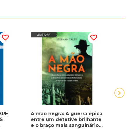
20% OFF
30
BRE
A mão negra: A guerra épica
A mu
S
entre um detetive brilhante
crôn
e o braço mais sanguinário
amer