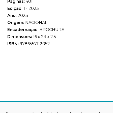
Páginas:
401
Edição:
1 - 2023
Ano:
2023
Origem:
NACIONAL
Encadernação:
BROCHURA
Dimensões:
16 x 23 x 2.5
ISBN:
9786557112052