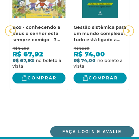
Box - conhecendo a
Gestão sistêmica para
O
deus o senhor está
um mundo complexo:
Q
sempre comigo - 3
tudo está ligado a
A
livros: O senhor está
tudo. e você, está
R$
84,90
R$
92,50
R
comigo - 3 livros para
ligado nisso?
R$
67,92
R$
74,00
crianças de 3-7 anos
R$ 67,92
R$ 74,00
R
COMPRAR
COMPRAR
FAÇA LOGIN E AVALIE