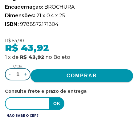
Encadernação:
BROCHURA
Dimensões:
21 x 0.4 x 25
ISBN:
9788572171304
R$ 54,90
R$ 43,92
1
x
de
R$ 43,92
no
Boleto
Qtde.
-
+
Consulte frete e prazo de entrega
NÃO SABE O CEP?