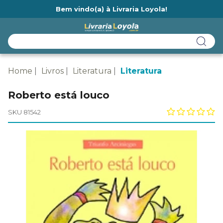
Bem vindo(a) à Livraria Loyola!
Ainda não tem cadastro na Livraria Loyola?
Home
Livros
Literatura
Literatura
Roberto está louco
SKU 81542