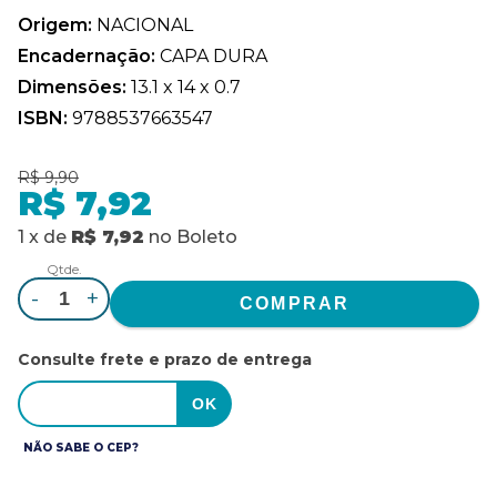
Origem:
NACIONAL
Encadernação:
CAPA DURA
Dimensões:
13.1 x 14 x 0.7
ISBN:
9788537663547
R$ 9,90
R$ 7,92
1
x
de
R$ 7,92
no
Boleto
Qtde.
-
+
Consulte frete e prazo de entrega
NÃO SABE O CEP?