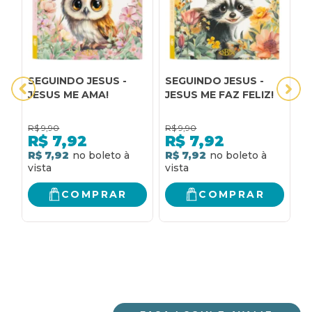
SEGUINDO JESUS -
SEGUINDO JESUS -
S
JESUS ME AMA!
JESUS ME FAZ FELIZ!
J
R$
9,90
R$
9,90
R
R$
7,92
R$
7,92
R$ 7,92
R$ 7,92
R
COMPRAR
COMPRAR