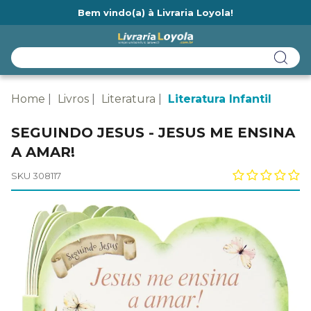
Bem vindo(a) à Livraria Loyola!
Ainda não tem cadastro na Livraria Loyola?
Home
Livros
Literatura
Literatura Infantil
SEGUINDO JESUS - JESUS ME ENSINA
A AMAR!
SKU 308117