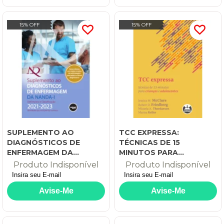
15% OFF
15% OFF
SUPLEMENTO AO
TCC EXPRESSA:
DIAGNÓSTICOS DE
TÉCNICAS DE 15
ENFERMAGEM DA
MINUTOS PARA
NANDA-I: DEFINIÇÕES E
CRIANÇAS E
Produto Indisponível
Produto Indisponível
CLASSIFICAÇÃO 2021-
ADOLESCENTES
2023: NOVIDADES QUE
VOCÊ PRECISA
CONHECER