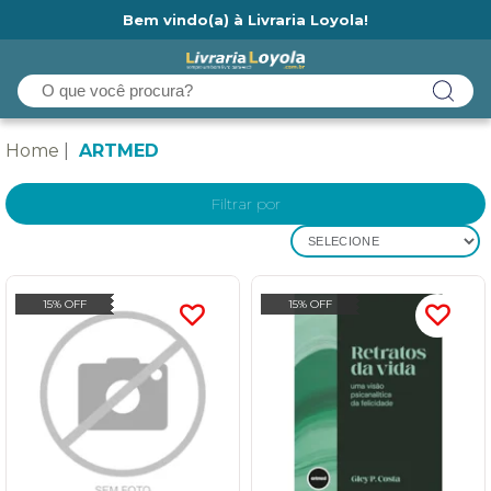
Bem vindo(a) à Livraria Loyola!
Ainda não tem cadastro na Livraria Loyola?
Home
ARTMED
Filtrar por
SELECIONE
15% OFF
15% OFF