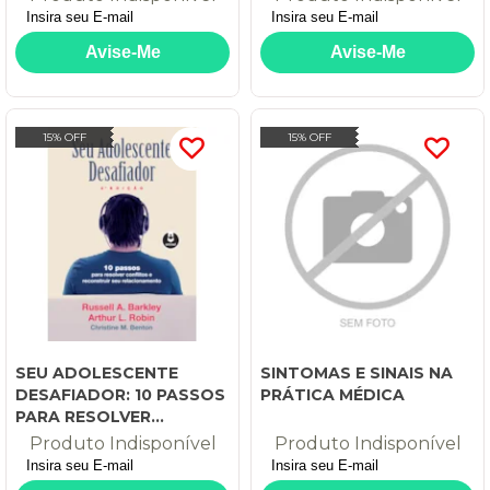
15% OFF
15% OFF
SEU ADOLESCENTE
SINTOMAS E SINAIS NA
DESAFIADOR: 10 PASSOS
PRÁTICA MÉDICA
PARA RESOLVER
CONFLITOS E
Produto Indisponível
Produto Indisponível
RECONSTRUIR SEU
RELACIONAMENTO