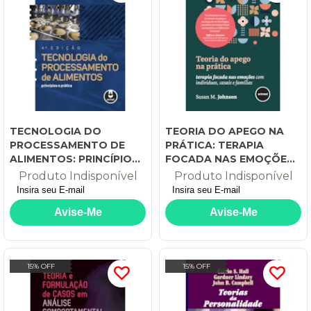
TECNOLOGIA DO
TEORIA DO APEGO NA
PROCESSAMENTO DE
PRÁTICA: TERAPIA
ALIMENTOS: PRINCÍPIOS
FOCADA NAS EMOÇÕES
E PRÁTICA
COM INDIVÍDUOS,
Produto Indisponível
Produto Indisponível
CASAIS E FAMÍLIAS
15% OFF
15% OFF