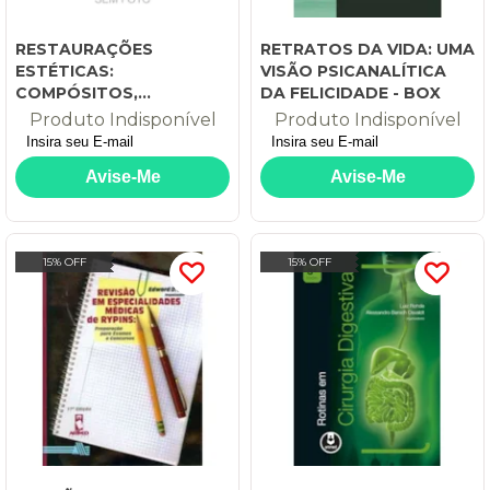
RESTAURAÇÕES
RETRATOS DA VIDA: UMA
ESTÉTICAS:
VISÃO PSICANALÍTICA
COMPÓSITOS,
DA FELICIDADE - BOX
CERÂMICAS E IMPLANTES
Produto Indisponível
Produto Indisponível
15% OFF
15% OFF