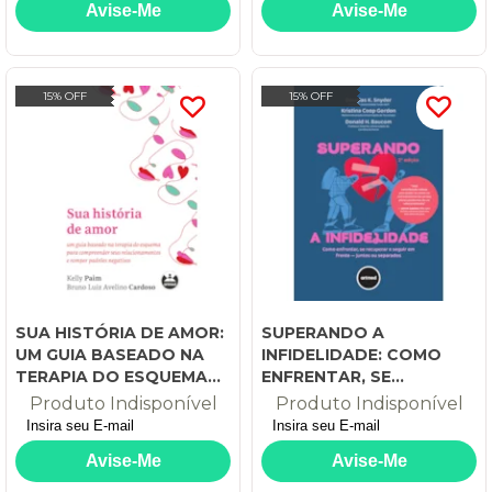
15% OFF
15% OFF
SUA HISTÓRIA DE AMOR:
SUPERANDO A
UM GUIA BASEADO NA
INFIDELIDADE: COMO
TERAPIA DO ESQUEMA
ENFRENTAR, SE
PARA COMPREENDER
RECUPERAR E SEGUIR EM
Produto Indisponível
Produto Indisponível
SEUS
FRENTE - JUNTOS OU
RELACIONAMENTOS E
SEPARADOS
ROMPER PADRÕES
NEGATIVOS