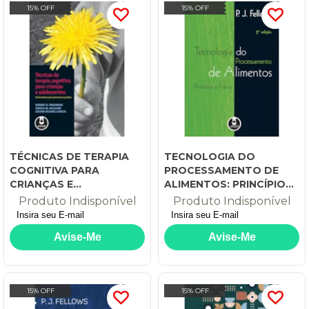
15% OFF
15% OFF
TÉCNICAS DE TERAPIA
TECNOLOGIA DO
COGNITIVA PARA
PROCESSAMENTO DE
CRIANÇAS E
ALIMENTOS: PRINCÍPIOS
ADOLESCENTES:
E PRÁTICA
Produto Indisponível
Produto Indisponível
FERRAMENTAS PARA
APRIMORAR A PRÁTICA
15% OFF
15% OFF