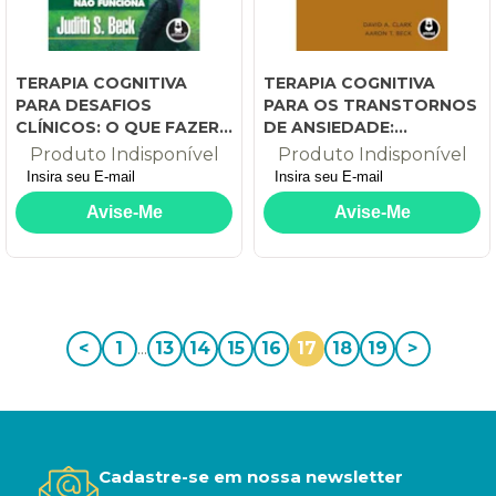
TERAPIA COGNITIVA
TERAPIA COGNITIVA
PARA DESAFIOS
PARA OS TRANSTORNOS
CLÍNICOS: O QUE FAZER
DE ANSIEDADE:
QUANDO O BÁSICO NÃO
TRATAMENTOS QUE
Produto Indisponível
Produto Indisponível
FUNCIONA
FUNCIONAM: GUIA DO
TERAPEUTA
<
1
...
13
14
15
16
17
18
19
>
Cadastre-se em nossa newsletter