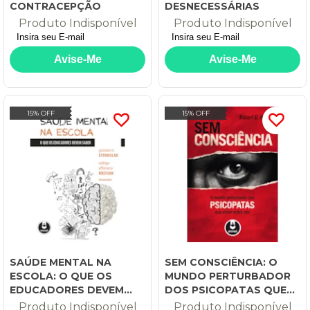
CONTRACEPÇÃO
DESNECESSÁRIAS
Produto Indisponível
Produto Indisponível
15% OFF
15% OFF
SAÚDE MENTAL NA
SEM CONSCIÊNCIA: O
ESCOLA: O QUE OS
MUNDO PERTURBADOR
EDUCADORES DEVEM
DOS PSICOPATAS QUE
SABER
VIVEM ENTRE NÓS
Produto Indisponível
Produto Indisponível