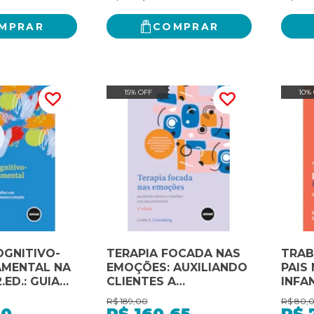
MPRAR
COMPRAR
15% OFF
10%
OGNITIVO-
TERAPIA FOCADA NAS
TRA
MENTAL NA
EMOÇÕES: AUXILIANDO
PAIS
.ED.: GUIA
CLIENTES A
INFA
 PARA
TRABALHAR COM SEUS
EVID
R$
189,00
R$
80,
R COM
SENTIMENTOS
CIEN