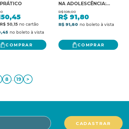
 PRÁTICO
NA ADOLESCÊNCIA:
HABILIDADES
00
R$
108,00
BASEADAS NA TERAPIA
150,45
R$
91,80
COGNITIVO-
R$ 50,15
R$ 91,80
COMPORTAMENTAL E
0,45
NA TERAPIA DE
ACEITAÇÃO E
COMPROMISSO
COMPRAR
COMPRAR
8
...
19
>