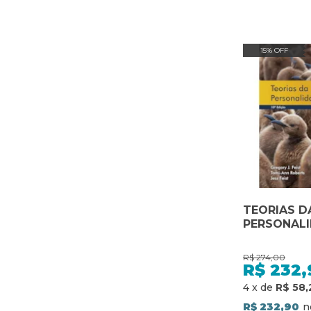
15% OFF
TEORIAS D
PERSONALI
R$
274,00
R$
232,
4
x
de
R$ 58,
R$ 232,90