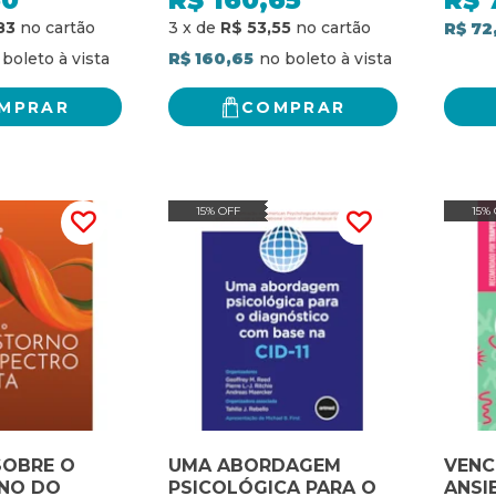
50
R$
160,65
R$
MENTOS,
DESA
83
3
x
de
R$ 53,55
R$ 72
TOS E
R$ 160,65
MPRAR
COMPRAR
15% OFF
15%
SOBRE O
UMA ABORDAGEM
VENC
NO DO
PSICOLÓGICA PARA O
ANSI