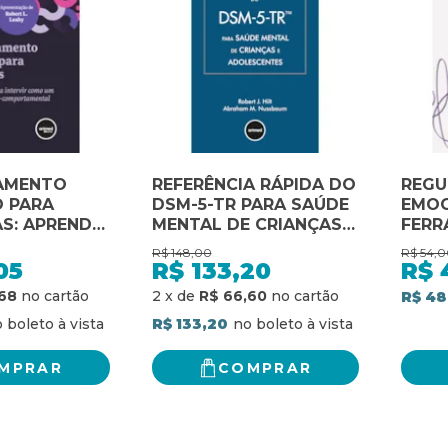
AMENTO
REFERÊNCIA RÁPIDA DO
REG
 PARA
DSM-5-TR PARA SAÚDE
EMOC
S: APRENDA
MENTAL DE CRIANÇAS E
FERR
 A INTERVIR
ADOLESCENTES
AMPL
R$
148,00
R$
54,0
TERAPEUTA
CLÍN
05
R$
133,20
R$
-
68
2
x
de
R$ 66,60
R$ 48
MENTAL
R$ 133,20
MPRAR
COMPRAR