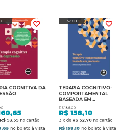
 OFF
15% OFF
PIA COGNITIVA DA
TERAPIA COGNITIVO-
ESSÃO
COMPORTAMENTAL
BASEADA EM
PROCESSOS: CIÊNCIA E
00
R$
186,00
COMPETÊNCIAS
160,65
R$
158,10
CLÍNICAS
R$ 53,55
3
x
de
R$ 52,70
0,65
R$ 158,10