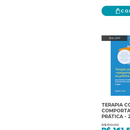
CO
15% OFF
TERAPIA C
COMPORTA
PRÁTICA - 2
COMPLETO
R$
190,00
TRABALHA