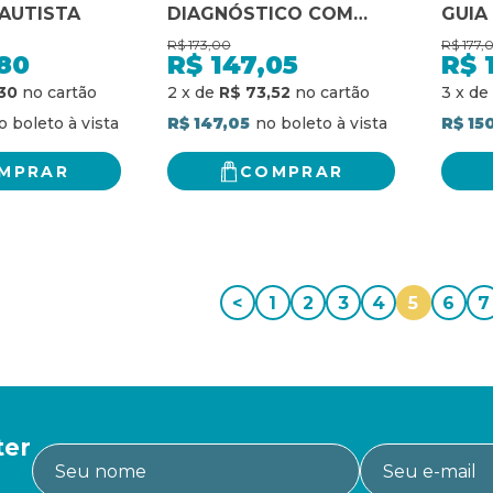
AUTISTA
DIAGNÓSTICO COM
GUIA
BASE NA CID-11
R$
173,00
R$
177,
80
R$
147,05
R$
30
2
x
de
R$ 73,52
3
x
de
R$ 147,05
R$ 15
MPRAR
COMPRAR
<
1
2
3
4
5
6
7
ter