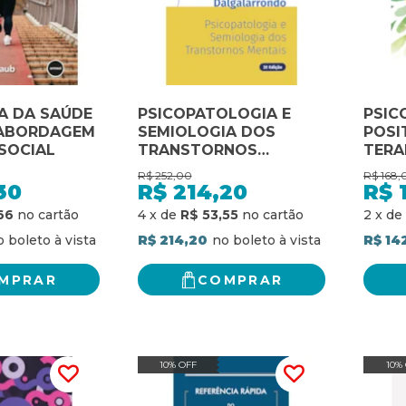
A DA SAÚDE
PSICOPATOLOGIA E
PSIC
 ABORDAGEM
SEMIOLOGIA DOS
POSI
SOCIAL
TRANSTORNOS
TERA
MENTAIS
R$
252,00
R$
168,
30
R$
214,20
R$
66
4
x
de
R$ 53,55
2
x
de
R$ 214,20
R$ 14
MPRAR
COMPRAR
10% OFF
10%