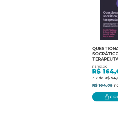
QUESTION
SOCRÁTICO
TERAPEUTA
A PENSAR E
R$
193,00
COMO UM 
R$
164,
COGNITIVO
3
x
de
R$ 54,
COMPORTA
R$ 164,05
CO