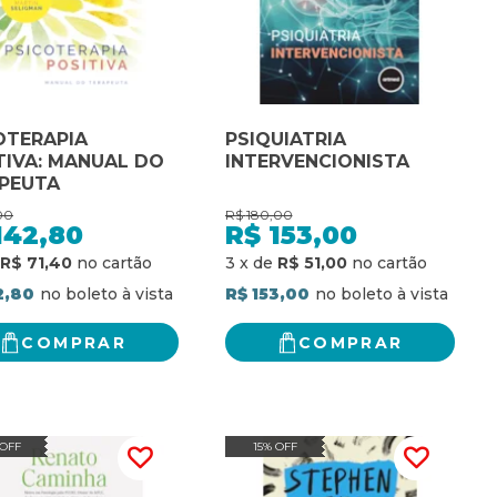
OTERAPIA
PSIQUIATRIA
TIVA: MANUAL DO
INTERVENCIONISTA
PEUTA
00
R$
180,00
142,80
R$
153,00
R$ 71,40
3
x
de
R$ 51,00
2,80
R$ 153,00
COMPRAR
COMPRAR
 OFF
15% OFF