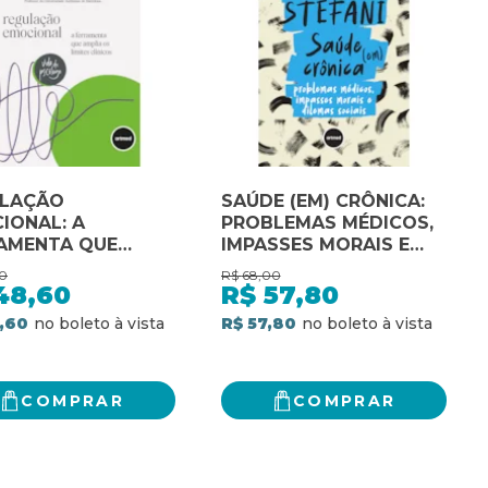
ULAÇÃO
SAÚDE (EM) CRÔNICA:
IONAL: A
PROBLEMAS MÉDICOS,
AMENTA QUE
IMPASSES MORAIS E
IA OS LIMITES
DILEMAS SOCIAIS
0
R$
68,00
ICOS
48,60
R$
57,80
,60
R$ 57,80
COMPRAR
COMPRAR