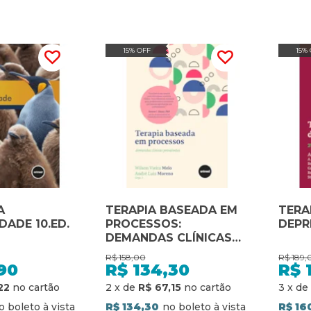
15% OFF
15%
A
TERAPIA BASEADA EM
TERA
DADE 10.ED.
PROCESSOS:
DEPR
DEMANDAS CLÍNICAS
PREVALENTES
R$
158,00
R$
189,
90
R$
134,30
R$
22
2
x
de
R$ 67,15
3
x
de
R$ 134,30
R$ 16