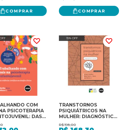
COMPRAR
COMPRAR
 OFF
15% OFF
BALHANDO COM
TRANSTORNOS
 NA PSICOTERAPIA
PSIQUIÁTRICOS NA
NTOJUVENIL: DAS
MULHER: DIAGNÓSTICO
ÊNCIAS
E MANEJO
00
R$
198,00
TÍFICAS AOS