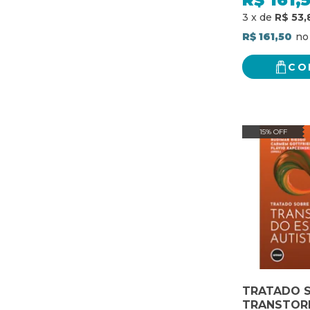
R$
161,
COMPORTA
3
x
de
R$ 53,
PENSAMEN
EMOÇÕES
R$ 161,50
CO
15% OFF
TRATADO 
TRANSTOR