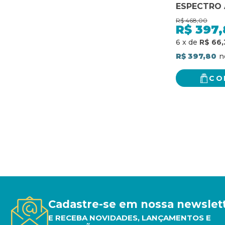
ESPECTRO 
R$
468,00
R$
397,
6
x
de
R$ 66,
R$ 397,80
CO
Cadastre-se em nossa newslet
E RECEBA NOVIDADES, LANÇAMENTOS E