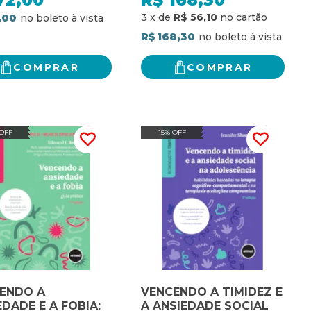
72,00
R$
168,30
FIOS CLÍNICOS
3
x
de
R$ 56,10
,00
R$ 168,30
COMPRAR
COMPRAR
 OFF
15% OFF
ENDO A
VENCENDO A TIMIDEZ E
EDADE E A FOBIA:
A ANSIEDADE SOCIAL