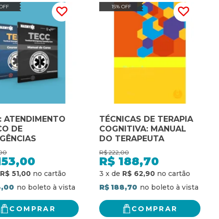
 OFF
15% OFF
: ATENDIMENTO
TÉCNICAS DE TERAPIA
CO DE
COGNITIVA: MANUAL
GÊNCIAS
DO TERAPEUTA
00
R$
222,00
153,00
R$
188,70
R$ 51,00
3
x
de
R$ 62,90
3,00
R$ 188,70
COMPRAR
COMPRAR