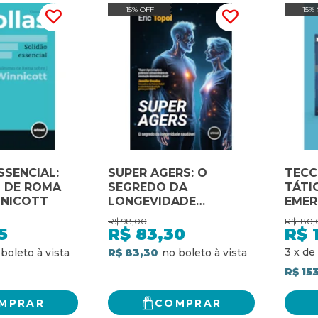
15% OFF
15%
SSENCIAL:
SUPER AGERS: O
TECC
 DE ROMA
SEGREDO DA
TÁTI
NNICOTT
LONGEVIDADE
EMER
SAUDÁVEL
R$
98,00
R$
180,
5
R$
83,30
R$
3
x
de
R$ 83,30
R$ 15
MPRAR
COMPRAR