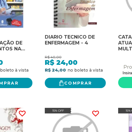
DIARIO TECNICO DE
CATA
AÇÃO DE
ENFERMAGEM - 4
ATU
NTOS NA
MULT
EM
EMER
R$
40,00
0
R$
24,00
Pro
R$ 24,00
MPRAR
COMPRAR
15% OFF
15%