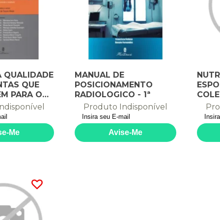
A QUALIDADE
MANUAL DE
NUTR
NTAS QUE
POSICIONAMENTO
ESPO
M PARA O
RADIOLOGICO - 1ª
COLE
MENTO DA
QUAL
ndisponível
Produto Indisponível
Pro
 E DE
S SERVIÇOS
MAGEM