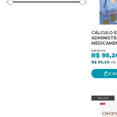
CÁLCULO E
ADMINISTR
MEDICAME
ENFERMAG
R$
112,00
R$
95,2
R$ 95,20
CO
15% OFF