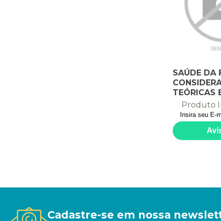
SAÚDE DA F
CONSIDER
TEÓRICAS 
APLICABIL
Produto I
Cadastre-se em nossa newslet