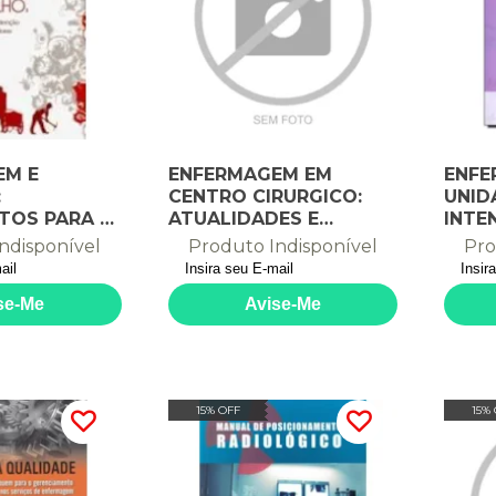
EM E
ENFERMAGEM EM
ENFE
:
CENTRO CIRURGICO:
UNID
TOS PARA A
ATUALIDADES E
INTEN
 SAUDE DOS
PERSPECTIVAS NO
ndisponível
Produto Indisponível
Pro
DORES
AMBIENTE CIRU - 2
15% OFF
15%