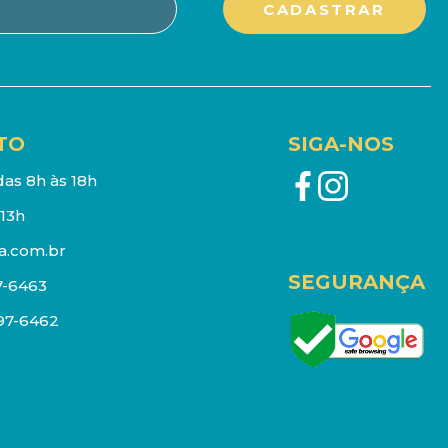
TO
SIGA-NOS
as 8h às 18h
13h
a.com.br
SEGURANÇA
7-6463
097-6462