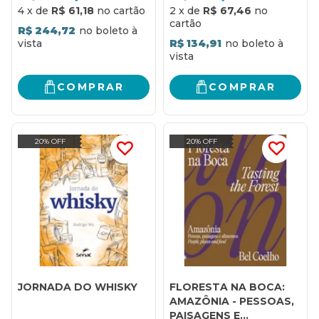
4
x
de
R$ 61,18
2
x
de
R$ 67,46
R$ 244,72
R$ 134,91
COMPRAR
COMPRAR
20% OFF
20% OFF
JORNADA DO WHISKY
FLORESTA NA BOCA:
AMAZÔNIA - PESSOAS,
PAISAGENS E