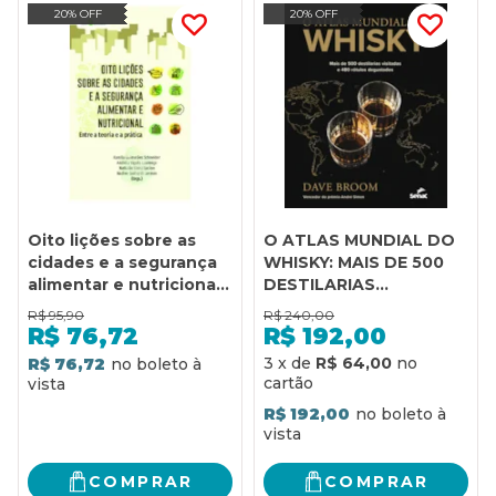
20% OFF
20% OFF
Oito lições sobre as
O ATLAS MUNDIAL DO
cidades e a segurança
WHISKY: MAIS DE 500
alimentar e nutricional:
DESTILARIAS
Entre a teoria e a
VISITADAS E 480
R$
95,90
R$
240,00
prática
RÓTULOS
R$
76,72
R$
192,00
DEGUSTADOS
3
x
de
R$ 64,00
R$ 76,72
R$ 192,00
COMPRAR
COMPRAR