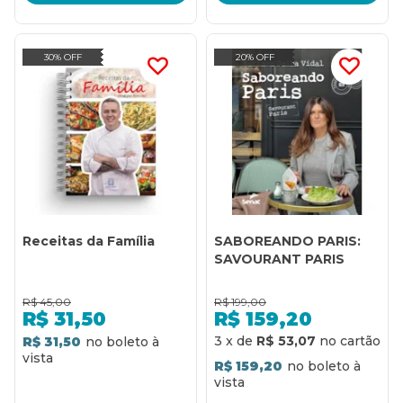
30% OFF
20% OFF
Receitas da Família
SABOREANDO PARIS:
SAVOURANT PARIS
R$
45,00
R$
199,00
R$
31,50
R$
159,20
3
x
de
R$ 53,07
R$ 31,50
R$ 159,20