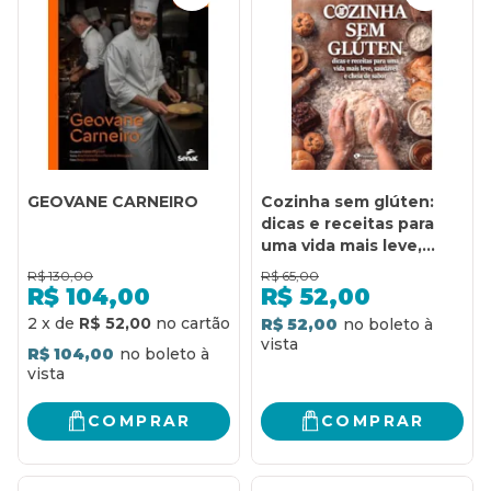
GEOVANE CARNEIRO
Cozinha sem glúten:
dicas e receitas para
uma vida mais leve,
saudável e cheia de
R$
130,00
R$
65,00
sabor
R$
104,00
R$
52,00
2
x
de
R$ 52,00
R$ 52,00
R$ 104,00
COMPRAR
COMPRAR