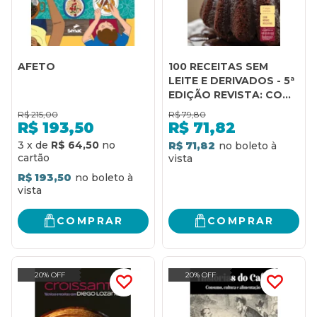
AFETO
100 RECEITAS SEM
LEITE E DERIVADOS - 5ª
EDIÇÃO REVISTA: COM
NOVAS RECEITAS
R$
215,00
R$
79,80
R$
193,50
R$
71,82
3
x
de
R$ 64,50
R$ 71,82
R$ 193,50
COMPRAR
COMPRAR
20% OFF
20% OFF