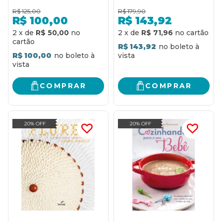
ALIMENTOS
R$
125,00
R$
179,90
R$
100,00
R$
143,92
2
x
de
R$ 50,00
2
x
de
R$ 71,96
R$ 143,92
R$ 100,00
COMPRAR
COMPRAR
20% OFF
20% OFF