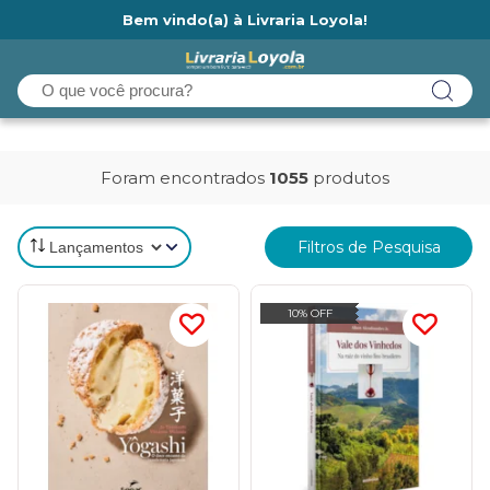
Bem vindo(a) à Livraria Loyola!
Ainda não tem cadastro na Livraria Loyola?
Foram encontrados
1055
produtos
Filtros de Pesquisa
10% OFF