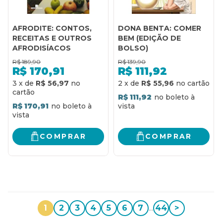
AFRODITE: CONTOS,
DONA BENTA: COMER
RECEITAS E OUTROS
BEM (EDIÇÃO DE
AFRODISÍACOS
BOLSO)
R$
189,90
R$
139,90
R$
170,91
R$
111,92
3
x
de
R$ 56,97
2
x
de
R$ 55,96
R$ 111,92
R$ 170,91
COMPRAR
COMPRAR
1
2
3
4
5
6
7
...
44
>