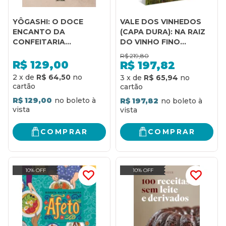
YÔGASHI: O DOCE
VALE DOS VINHEDOS
ENCANTO DA
(CAPA DURA): NA RAIZ
CONFEITARIA
DO VINHO FINO
JAPONESA
BRASILEIRO
R$
219,80
R$
129,00
R$
197,82
2
x
de
R$ 64,50
3
x
de
R$ 65,94
R$ 129,00
R$ 197,82
COMPRAR
COMPRAR
10% OFF
10% OFF