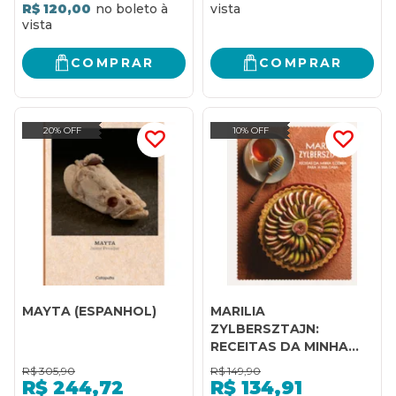
R$ 120,00
COMPRAR
COMPRAR
20% OFF
10% OFF
MAYTA (ESPANHOL)
MARILIA
ZYLBERSZTAJN:
RECEITAS DA MINHA
COZINHA PARA A SUA
R$
305,90
R$
149,90
CASA
R$
244,72
R$
134,91