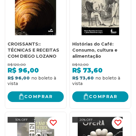
CROISSANTS::
Histórias do Café:
TÉCNICAS E RECEITAS
Consumo, cultura e
COM DIEGO LOZANO
alimentação
R$
120,00
R$
92,00
R$
96,00
R$
73,60
R$ 96,00
R$ 73,60
COMPRAR
COMPRAR
10% OFF
20% OFF