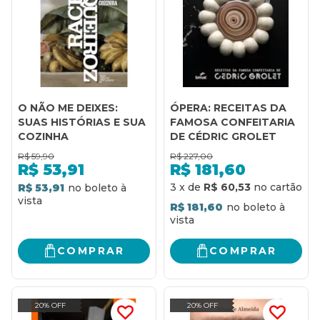
O NÃO ME DEIXES:
ÓPERA: RECEITAS DA
SUAS HISTÓRIAS E SUA
FAMOSA CONFEITARIA
COZINHA
DE CÉDRIC GROLET
R$
59,90
R$
227,00
R$
53,91
R$
181,60
3
x
de
R$ 60,53
R$ 53,91
R$ 181,60
COMPRAR
COMPRAR
20% OFF
20% OFF