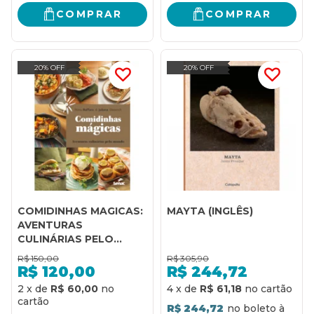
COMPRAR
COMPRAR
20% OFF
20% OFF
COMIDINHAS MAGICAS:
MAYTA (INGLÊS)
AVENTURAS
CULINÁRIAS PELO
MUNDO
R$
150,00
R$
305,90
R$
120,00
R$
244,72
2
x
de
R$ 60,00
4
x
de
R$ 61,18
R$ 244,72