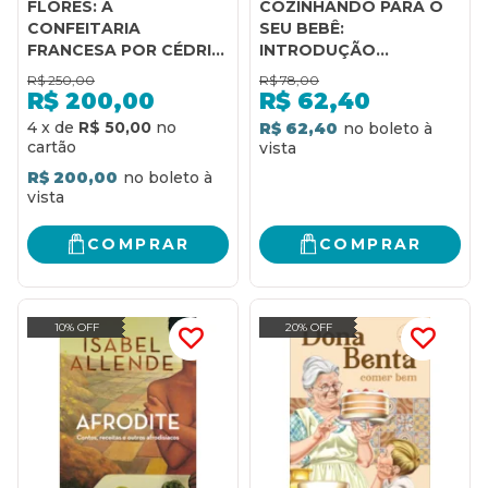
FLORES: A
COZINHANDO PARA O
CONFEITARIA
SEU BEBÊ:
FRANCESA POR CÉDRIC
INTRODUÇÃO
GROLET
ALIMENTAR COM
R$
250,00
R$
78,00
CARINHO DE MÃE E
R$
200,00
R$
62,40
SABOR DE CHEF.
4
x
de
R$ 50,00
R$ 62,40
R$ 200,00
COMPRAR
COMPRAR
10% OFF
20% OFF