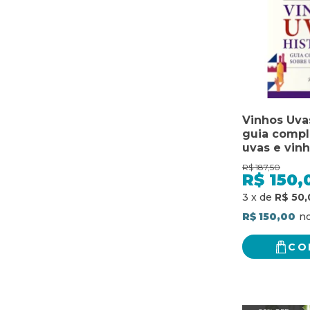
Vinhos Uvas
guia compl
uvas e vin
R$
187,50
R$
150,
3
x
de
R$ 50,
R$ 150,00
CO