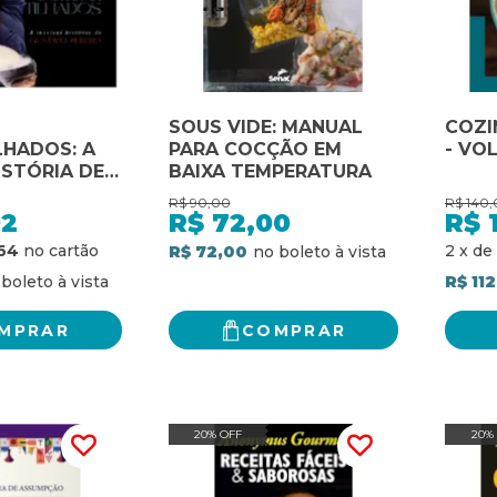
SOUS VIDE: MANUAL
COZI
HADOS: A
PARA COCÇÃO EM
- VOL
ISTÓRIA DE
BAIXA TEMPERATURA
EREIRA
R$
90,00
R$
140,
92
R$
72,00
R$
64
2
x
de
R$ 72,00
R$ 11
MPRAR
COMPRAR
20% OFF
20%