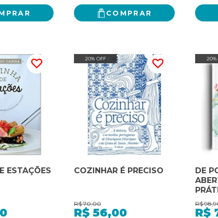
MPRAR
COMPRAR
20% OFF
20%
E ESTAÇÕES
COZINHAR É PRECISO
DE P
ABER
PRÁT
HOSP
R$
70,00
R$
98,9
ESPI
00
R$
56,00
R$