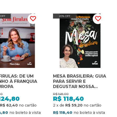
 OFF
20% OFF
FIRULAS: DE UM
MESA BRASILEIRA: GUIA
NHO À FRANQUIA
PARA SERVIR E
UROPA
DEGUSTAR NOSSA
COMIDA REGIONAL
00
R$
148,00
124,80
R$
118,40
R$ 62,40
2
x
de
R$ 59,20
4,80
R$ 118,40