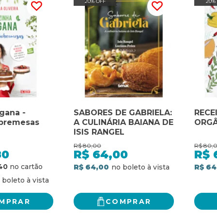
20% OFF
20%
gana -
SABORES DE GABRIELA:
RECE
obremesas
A CULINÁRIA BAIANA DE
ORGÂ
ISIS RANGEL
R$
80,00
R$
80,
80
R$
64,00
R$
40
R$ 64,00
R$ 64
MPRAR
COMPRAR