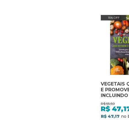
15% OFF
VEGETAIS 
E PROMOVE
INCLUINDO
SEMENTES,
R$
55,50
ESPECIARIA
R$
47,1
LEITE DE V
R$ 47,17