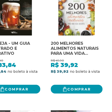
EJA - UM GUIA
200 MELHORES
TRADO E
ALIMENTOS NATURAIS
RATIVO
PARA UMA VIDA
SAUDÁVEL
80
R$
49,90
83,84
R$
39,92
,84
R$ 39,92
COMPRAR
COMPRAR