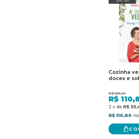
20% OFF
Cozinha ve
doces e s
R$
138,50
R$
110,
2
x
de
R$ 55,
R$ 110,80
CO