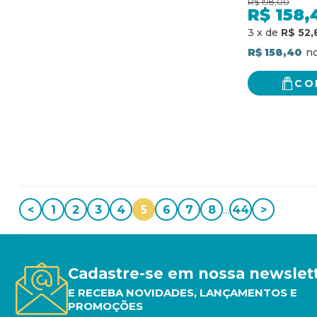
R$
198,00
R$
158,
3
x
de
R$ 52,
R$ 158,40
CO
<
1
2
3
4
5
6
7
8
...
44
>
Cadastre-se em nossa newslet
E RECEBA NOVIDADES, LANÇAMENTOS E
PROMOÇÕES