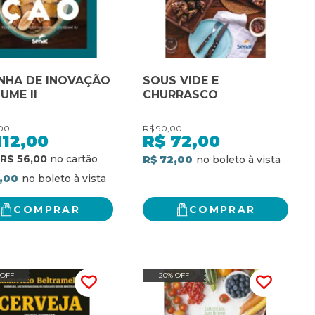
NHA DE INOVAÇÃO
SOUS VIDE E
UME II
CHURRASCO
00
R$
90,00
112,00
R$
72,00
R$ 56,00
R$ 72,00
2,00
COMPRAR
COMPRAR
 OFF
20% OFF