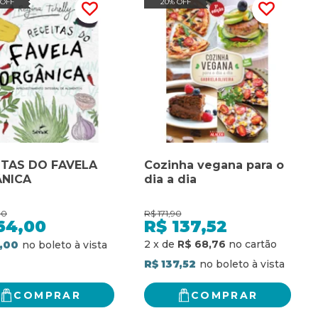
 OFF
20% OFF
ITAS DO FAVELA
Cozinha vegana para o
NICA
dia a dia
00
R$
171,90
64,00
R$
137,52
2
x
de
R$ 68,76
,00
R$ 137,52
COMPRAR
COMPRAR