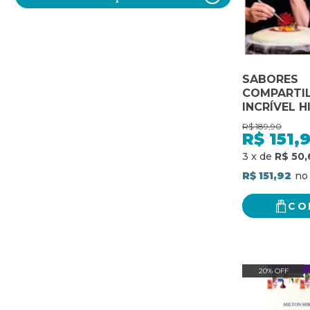
SABORES
COMPARTIL
INCRÍVEL H
GUSTAVO P
R$
189,90
R$
151,
3
x
de
R$ 50,
R$ 151,92
CO
20% OFF