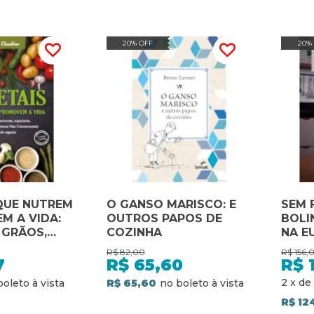
20% OFF
20%
QUE NUTREM
O GANSO MARISCO: E
SEM 
M A VIDA:
OUTROS PAPOS DE
BOLI
 GRÃOS,
COZINHA
NA E
R$
82,00
R$
156,
S, PANCS E
7
R$
65,60
R$
EGETAIS
2
x
de
R$ 65,60
R$ 12