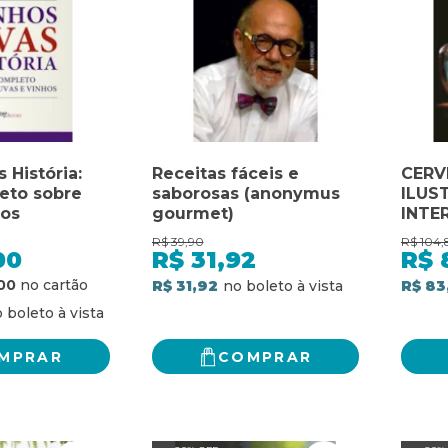
 História:
Receitas fáceis e
CERV
eto sobre
saborosas (anonymus
ILUS
hos
gourmet)
INTE
R$
39,90
R$
104,
00
R$
31,92
R$
00
R$ 31,92
R$ 83
MPRAR
COMPRAR