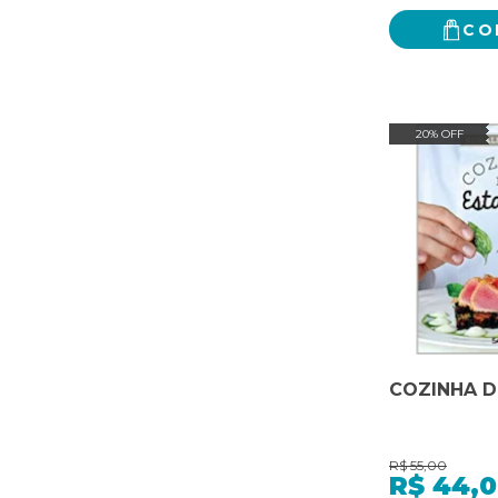
CO
20% OFF
COZINHA D
R$
55,00
R$
44,