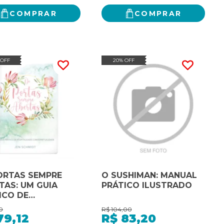
COMPRAR
COMPRAR
 OFF
20% OFF
ORTAS SEMPRE
O SUSHIMAN: MANUAL
TAS: UM GUIA
PRÁTICO ILUSTRADO
ICO DE
ITALIDADE COM
0
R$
104,00
RITUALIDADE
79,12
R$
83,20