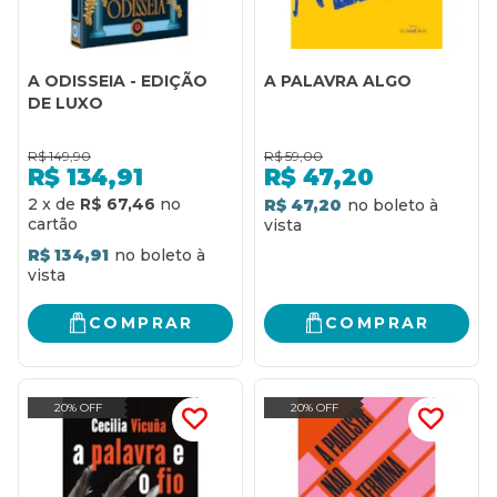
A ODISSEIA - EDIÇÃO
A PALAVRA ALGO
DE LUXO
R$
149,90
R$
59,00
R$
134,91
R$
47,20
2
x
de
R$ 67,46
R$ 47,20
R$ 134,91
COMPRAR
COMPRAR
20% OFF
20% OFF