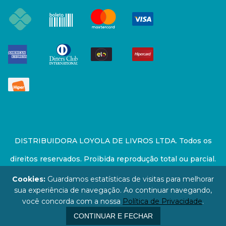
DISTRIBUIDORA LOYOLA DE LIVROS LTDA. Todos os
direitos reservados. Proibida reprodução total ou parcial.
Preços e estoque sujeito a alterações sem aviso prévio.
Cookies:
Guardamos estatísticas de visitas para melhorar
sua experiência de navegação. Ao continuar navegando,
67.946.814/0001-94 - LOJA - Rua Senador Feijó - São
você concorda com a nossa
Política de Privacidade
.
Paulo / SP - CEP: 01006-000
CONTINUAR E FECHAR