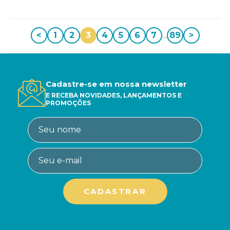
<
1
2
3
4
5
6
7
...
89
>
Cadastre-se em nossa newsletter
E RECEBA NOVIDADES, LANÇAMENTOS E
PROMOÇÕES