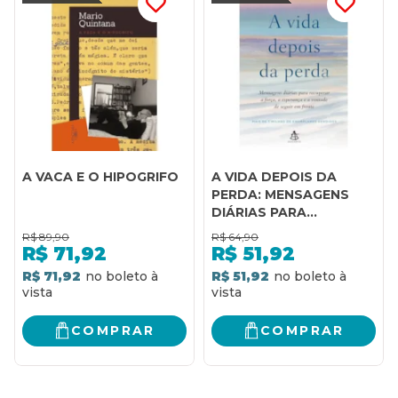
A VACA E O HIPOGRIFO
A VIDA DEPOIS DA
PERDA: MENSAGENS
DIÁRIAS PARA
RECUPERAR A FORÇA, A
R$
89,90
R$
64,90
ESPERANÇA E A
R$
71,92
R$
51,92
VONTADE DE SEGUIR
R$ 71,92
R$ 51,92
EM FRENTE
COMPRAR
COMPRAR