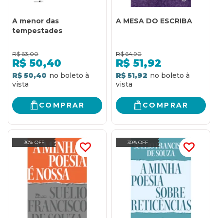
A menor das
A MESA DO ESCRIBA
tempestades
R$
63,00
R$
64,90
R$
50,40
R$
51,92
R$ 50,40
R$ 51,92
COMPRAR
COMPRAR
30% OFF
30% OFF