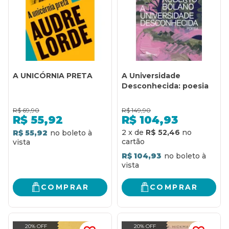
A UNICÓRNIA PRETA
A Universidade
Desconhecida: poesia
R$
69,90
R$
149,90
R$
55,92
R$
104,93
2
x
de
R$ 52,46
R$ 55,92
R$ 104,93
COMPRAR
COMPRAR
20% OFF
20% OFF