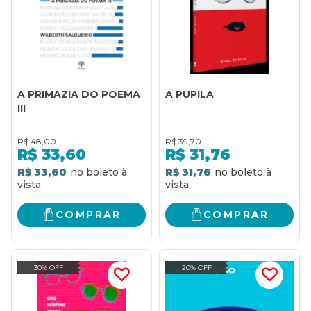
A PRIMAZIA DO POEMA
A PUPILA
III
R$
48,00
R$
39,70
R$
33,60
R$
31,76
R$ 33,60
R$ 31,76
COMPRAR
COMPRAR
30% OFF
20% OFF