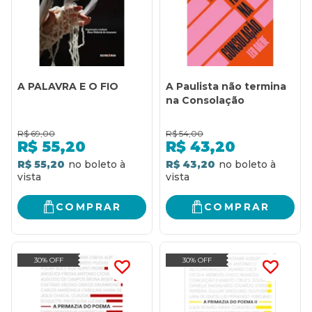
A PALAVRA E O FIO
A Paulista não termina
na Consolação
R$
69,00
R$
54,00
R$
55,20
R$
43,20
R$ 55,20
R$ 43,20
COMPRAR
COMPRAR
30% OFF
30% OFF