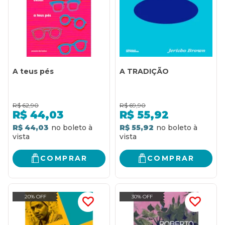
A teus pés
A TRADIÇÃO
R$
62,90
R$
69,90
R$
44,03
R$
55,92
R$ 44,03
R$ 55,92
COMPRAR
COMPRAR
20% OFF
30% OFF