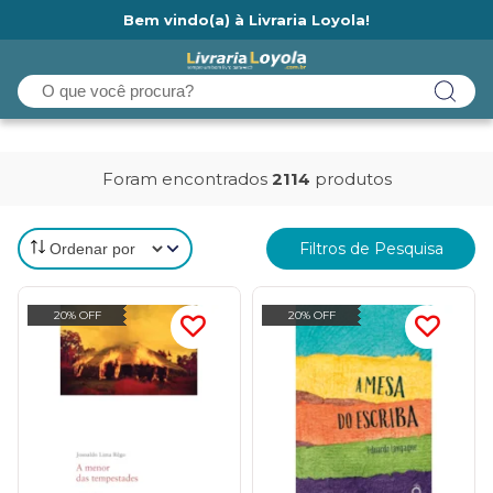
Bem vindo(a) à Livraria Loyola!
Ainda não tem cadastro na Livraria Loyola?
Foram encontrados
2114
produtos
Filtros de Pesquisa
20% OFF
20% OFF