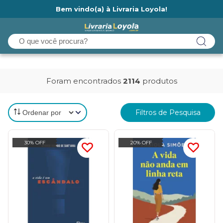
Bem vindo(a) à Livraria Loyola!
Ainda não tem cadastro na Livraria Loyola?
Foram encontrados
2114
produtos
Filtros de Pesquisa
30% OFF
20% OFF