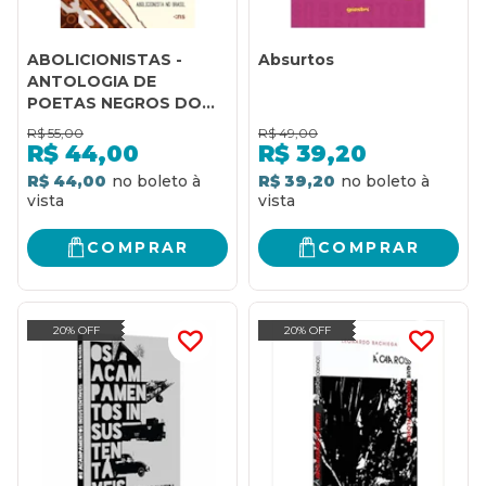
ABOLICIONISTAS -
Absurtos
ANTOLOGIA DE
POETAS NEGROS DO
PERÍODO
R$
55,00
R$
49,00
ABOLICIONISTA NO
R$
44,00
R$
39,20
BRASIL
R$ 44,00
R$ 39,20
COMPRAR
COMPRAR
20% OFF
20% OFF