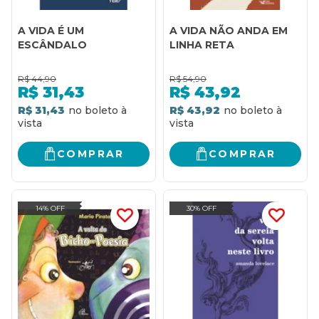
A VIDA É UM
A VIDA NÃO ANDA EM
ESCÂNDALO
LINHA RETA
R$
44,90
R$
54,90
R$
31,43
R$
43,92
R$ 31,43
R$ 43,92
COMPRAR
COMPRAR
14% OFF
30% OFF