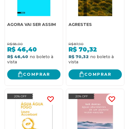
AGORA VAI SER ASSIM
AGRESTES
R$
58,00
R$
87,90
R$
46,40
R$
70,32
R$ 46,40
R$ 70,32
COMPRAR
COMPRAR
20% OFF
20% OFF