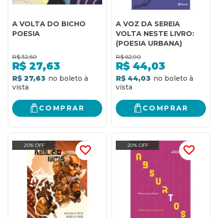
A VOLTA DO BICHO
A VOZ DA SEREIA
POESIA
VOLTA NESTE LIVRO:
(POESIA URBANA)
R$
32,50
R$
62,90
R$
27,63
R$
44,03
R$ 27,63
R$ 44,03
COMPRAR
COMPRAR
20% OFF
20% OFF