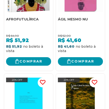
AFROFUTULÍRICA
ÁGIL MESMO NU
R$
64,90
R$
52,00
R$
51,92
R$
41,60
R$ 51,92
R$ 41,60
COMPRAR
COMPRAR
20% OFF
20% OFF