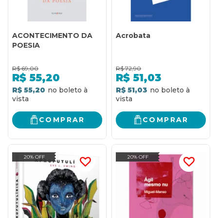
ACONTECIMENTO DA
Acrobata
POESIA
R$
69,00
R$
72,90
R$
55,20
R$
51,03
R$ 55,20
R$ 51,03
COMPRAR
COMPRAR
20% OFF
20% OFF