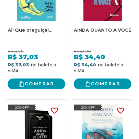
Ai! Que preguiça!...
AINDA QUANTO A VOCÊ
R$
52,90
R$
43,00
R$
37,03
R$
34,40
R$ 37,03
R$ 34,40
COMPRAR
COMPRAR
20% OFF
20% OFF