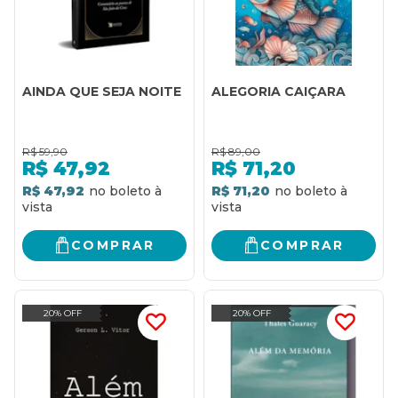
AINDA QUE SEJA NOITE
ALEGORIA CAIÇARA
R$
59,90
R$
89,00
R$
47,92
R$
71,20
R$ 47,92
R$ 71,20
COMPRAR
COMPRAR
20% OFF
20% OFF