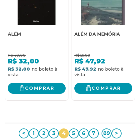
ALÉM
ALÉM DA MEMÓRIA
R$
40,00
R$
59,90
R$
32,00
R$
47,92
R$ 32,00
R$ 47,92
COMPRAR
COMPRAR
<
1
2
3
4
5
6
7
...
89
>