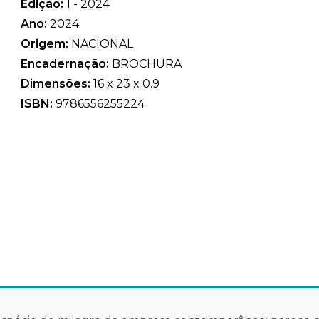
Edição:
1 - 2024
Ano:
2024
Origem:
NACIONAL
Encadernação:
BROCHURA
Dimensões:
16 x 23 x 0.9
ISBN:
9786556255224