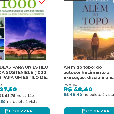
IDEAS PARA UN ESTILO
Além do topo: do
DA SOSTENIBLE (1000
autoconhecimento à
S PARA UM ESTILO DE
execução: disciplina e
SUSTENTÁVEL)
protagonismo para a
0
R$
60,50
construção de uma car
27,50
R$
48,40
sólida
R$ 48,40
R$ 63,75
,50
COMPRAR
COMPRAR