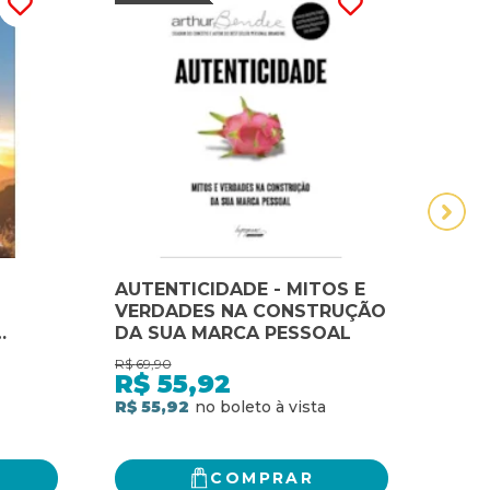
AUTENTICIDADE - MITOS E
CRI
VERDADES NA CONSTRUÇÃO
APR
DA SUA MARCA PESSOAL
MAR
CRE
R$
69,90
R$
74,
reira
R$
55,92
R$
R$ 55,92
R$ 5
COMPRAR