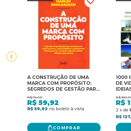
A CONSTRUÇÃO DE UMA
1000 
MARCA COM PROPÓSITO:
DE VI
SEGREDOS DE GESTÃO PARA
IDEIA
QUE EXECUTIVOS DE TODOS
VIDA 
R$
74,90
R$
150,0
OS PORTES,
R$
59,92
R$
1
EMPREENDEDORES E
R$ 59,92
2
x
de
PROFISSIONAIS LIBERAIS
R$ 127
POSSAM CONSTRUIR
EMPRESAS SÓLIDAS,
COMPRAR
VALIOSAS E DURADOURAS.