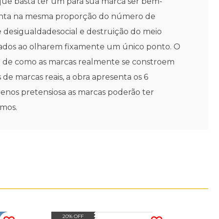
ue basta ter um para sua marca ser bem-
umenta na mesma proporção do número de
desigualdadesocial e destruição do meio
tados ao olharem fixamente um único ponto. O
ão de como as marcas realmente se constroem
s de marcas reais, a obra apresenta os 6
enos pretensiosa as marcas poderão ter
emos.
20% OFF
20