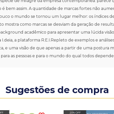
espécie de milagre da empresa contemporânea: parece q
não é bem assim. A quantidade de marcas fortes não a
uco o mundo se tornou um lugar melhor: os índices de 
to mostra como marcas se desviam da geração de resul
 background acadêmico para apresentar uma lúcida vis
a I.deia, a plataforma R.E.I.Repleto de exemplos e análise
a, e uma visão de que apenas a partir de uma postura m
s, para as pessoas e para o mundo do qual todos depend
Sugestões de compra
OFF
20% OFF