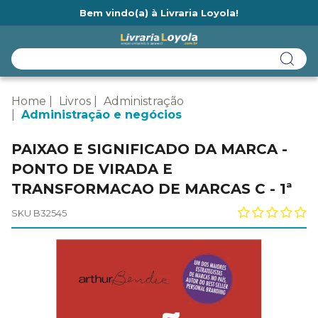
Bem vindo(a) à Livraria Loyola!
Ainda não tem cadastro na Livraria Loyola?
Home
Livros
Administração
Administração e negócios
PAIXAO E SIGNIFICADO DA MARCA -
PONTO DE VIRADA E
TRANSFORMACAO DE MARCAS C - 1ª
SKU B32545