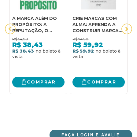
A MARCA ALÉM DO
CRIE MARCAS COM
G
PROPÓSITO: A
ALMA: APRENDA A
D
REPUTAÇÃO, O
CONSTRUIR MARCAS
C
ESTILO E A IDEIA NA
COM PROPÓSITO E
M
R$
54,90
R$
74,90
R
CONSTRUÇÃO DE
CRESCIMENTO
R$
38,43
R$
59,92
MARCAS R.E.I.
R$ 38,43
R$ 59,92
R
COMPRAR
COMPRAR
FAÇA LOGIN E AVALIE