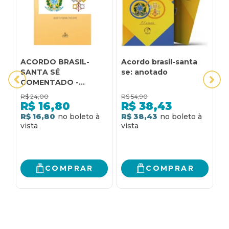
ACORDO BRASIL-
Acordo brasil-santa
A
SANTA SÉ
se: anotado
T
COMENTADO -
C
DECRETO FEDERAL
B
R$
24,00
R$
54,90
R
7.107/2010
P
R$
16,80
R$
38,43
P
R$ 16,80
R$ 38,43
R
(
COMPRAR
COMPRAR