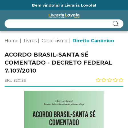
Bem vindo(a) à Livraria Loyola!
Ainda não tem cadastro na Livraria Loyola?
Home
Livros
Catolicismo
Direito Canônico
ACORDO BRASIL-SANTA SÉ
COMENTADO - DECRETO FEDERAL
7.107/2010
SKU 320136