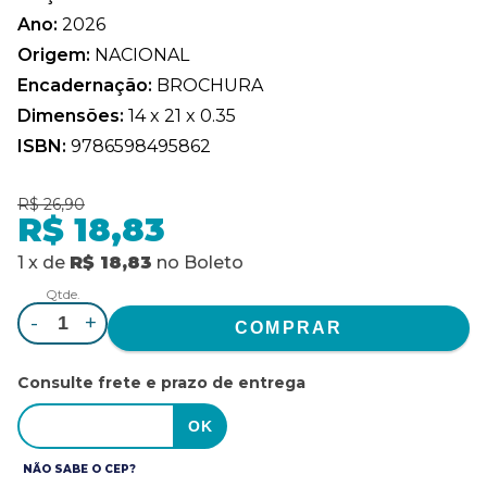
Ano:
2026
Origem:
NACIONAL
Encadernação:
BROCHURA
Dimensões:
14 x 21 x 0.35
ISBN:
9786598495862
R$ 26,90
R$ 18,83
1
x
de
R$ 18,83
no
Boleto
Qtde.
-
+
Consulte frete e prazo de entrega
NÃO SABE O CEP?