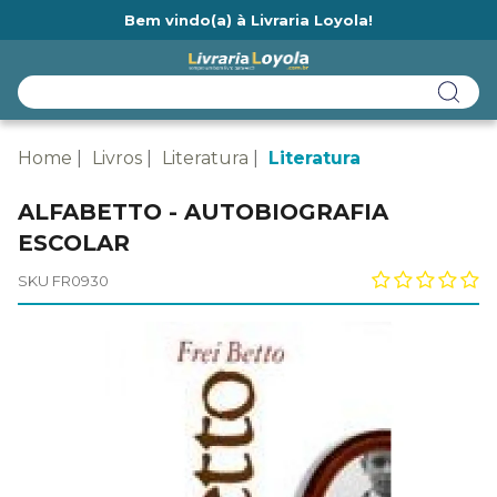
Bem vindo(a) à Livraria Loyola!
Ainda não tem cadastro na Livraria Loyola?
Home
Livros
Literatura
Literatura
ALFABETTO - AUTOBIOGRAFIA
ESCOLAR
SKU FR0930