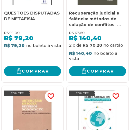
QUESTOES DISPUTADAS
Recuperação judicial e
DE METAFISIA
falência: métodos de
solução de conflitos -
Brasil e Portugal
R$
99,00
R$
175,50
R$
79,20
R$
140,40
2
x
de
R$ 70,20
R$ 79,20
R$ 140,40
COMPRAR
COMPRAR
20% OFF
20% OFF