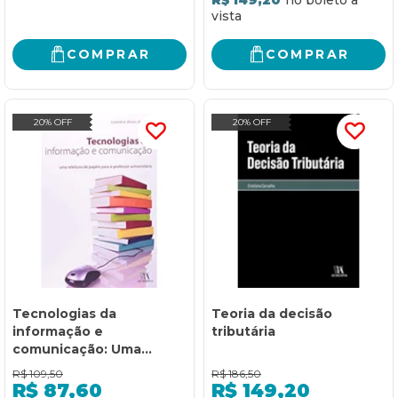
COMPRAR
COMPRAR
20% OFF
20% OFF
Tecnologias da
Teoria da decisão
informação e
tributária
comunicação: Uma
releitura de papéis para o
R$
109,50
R$
186,50
professor universitário
R$
87,60
R$
149,20