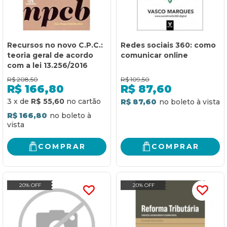
Recursos no novo C.P.C.:
Redes sociais 360: como
teoria geral de acordo
comunicar online
com a lei 13.256/2016
R$
208,50
R$
109,50
R$
166,80
R$
87,60
3
x
de
R$ 55,60
R$ 87,60
R$ 166,80
COMPRAR
COMPRAR
20% OFF
20% OFF