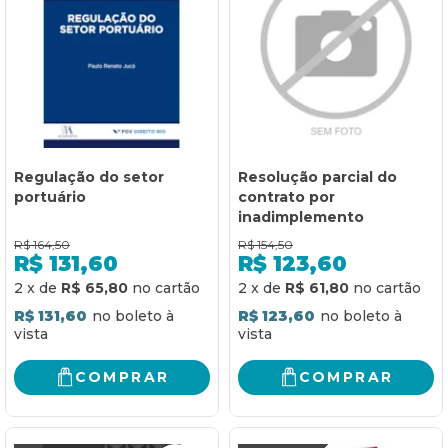
Regulação do setor
Resolução parcial do
portuário
contrato por
inadimplemento
R$
164,50
R$
154,50
R$
131,60
R$
123,60
2
x
de
R$ 65,80
2
x
de
R$ 61,80
R$ 131,60
R$ 123,60
COMPRAR
COMPRAR