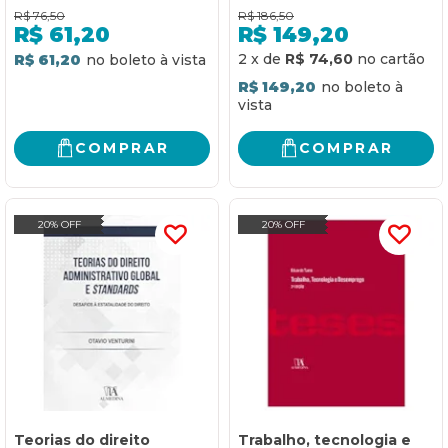
o processo civil
R$
76,50
R$
186,50
R$
61,20
R$
149,20
2
x
de
R$ 74,60
R$ 61,20
R$ 149,20
COMPRAR
COMPRAR
20% OFF
20% OFF
Teorias do direito
Trabalho, tecnologia e