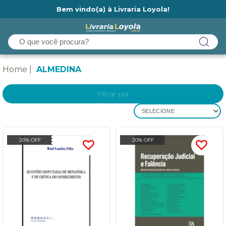
Bem vindo(a) à Livraria Loyola!
Ainda não tem cadastro na Livraria Loyola?
Home
ALMEDINA
Filtrar por
SELECIONE
20% OFF
20% OFF