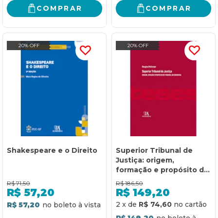
COMPRAR
COMPRAR
20% OFF
20% OFF
Shakespeare e o Direito
Superior Tribunal de
Justiça: origem,
formação e propósito do
tribunal da cidadania
R$
71,50
R$
186,50
R$
57,20
R$
149,20
2
x
de
R$ 74,60
R$ 57,20
R$ 149,20