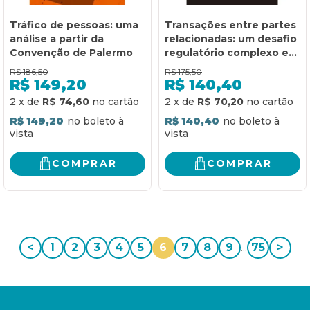
Tráfico de pessoas: uma
Transações entre partes
análise a partir da
relacionadas: um desafio
Convenção de Palermo
regulatório complexo e
multidisciplinar
R$
186,50
R$
175,50
R$
149,20
R$
140,40
2
x
de
R$ 74,60
2
x
de
R$ 70,20
R$ 149,20
R$ 140,40
COMPRAR
COMPRAR
<
1
2
3
4
5
6
7
8
9
...
75
>