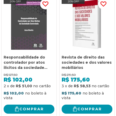
20% OFF
20% OFF
Responsabilidade do
Revista de direito das
controlador por atos
sociedades e dos valores
ilícitos da sociedade
mobiliários
controlada
R$
127,50
R$
219,50
R$
102,00
R$
175,60
2
x
de
R$ 51,00
3
x
de
R$ 58,53
R$ 102,00
R$ 175,60
COMPRAR
COMPRAR