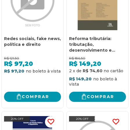
Redes sociais, fake news,
Reforma tributária:
política e direito
tributação,
desenvolvimento e
economia digital
R$
121,50
R$
186,50
R$
97,20
R$
149,20
2
x
de
R$ 74,60
R$ 97,20
R$ 149,20
COMPRAR
COMPRAR
20% OFF
20% OFF