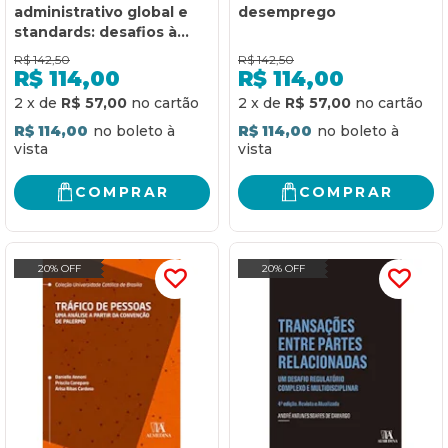
administrativo global e
desemprego
standards: desafios à
estatalidade do direito
R$
142,50
R$
142,50
R$
114,00
R$
114,00
2
x
de
R$ 57,00
2
x
de
R$ 57,00
R$ 114,00
R$ 114,00
COMPRAR
COMPRAR
20% OFF
20% OFF