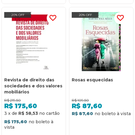
20% OFF
20% OFF
Revista de direito das
Rosas esquecidas
sociedades e dos valores
mobiliários
R$
219,50
R$
109,50
R$
175,60
R$
87,60
3
x
de
R$ 58,53
R$ 87,60
R$ 175,60