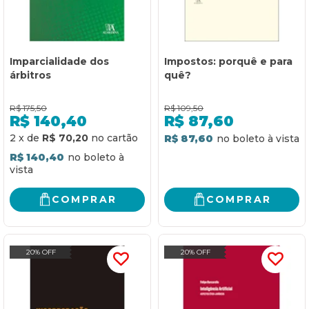
Imparcialidade dos
Impostos: porquê e para
árbitros
quê?
R$
175,50
R$
109,50
R$
140,40
R$
87,60
2
x
de
R$ 70,20
R$ 87,60
R$ 140,40
COMPRAR
COMPRAR
20% OFF
20% OFF