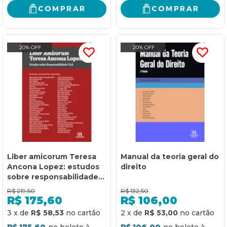
direitos da personalidade
COMPRAR
COMPRAR
e responsabilidade c
20% OFF
20% OFF
Liber amicorum Teresa
Manual da teoria geral do
Ancona Lopez: estudos
direito
sobre responsabilidade
civil
R$
219,50
R$
132,50
R$
175,60
R$
106,00
3
x
de
R$ 58,53
2
x
de
R$ 53,00
R$ 175,60
R$ 106,00