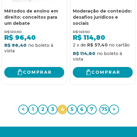
Métodos de ensino em
Moderação de conteúdo:
direito: conceitos para
desafios jurídicos e
um debate
sociais
R$
120,50
R$
143,50
R$
96,40
R$
114,80
2
x
de
R$ 57,40
R$ 96,40
R$ 114,80
COMPRAR
COMPRAR
<
1
2
3
4
5
6
7
...
75
>