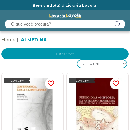
Bem vindo(a) à Livraria Loyola!
Ainda não tem cadastro na Livraria Loyola?
Home
ALMEDINA
Filtrar por
SELECIONE
20% OFF
20% OFF