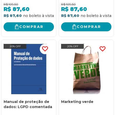
R$
109,50
R$
109,50
R$
87,60
R$
87,60
R$ 87,60
R$ 87,60
COMPRAR
COMPRAR
20% OFF
20% OFF
Manual de proteção de
Marketing verde
dados: LGPD comentada