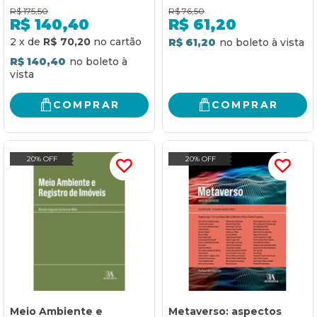
R$
175,50
R$
76,50
R$
140,40
R$
61,20
2
x
de
R$ 70,20
R$ 61,20
R$ 140,40
COMPRAR
COMPRAR
20% OFF
20% OFF
Meio Ambiente e
Metaverso: aspectos