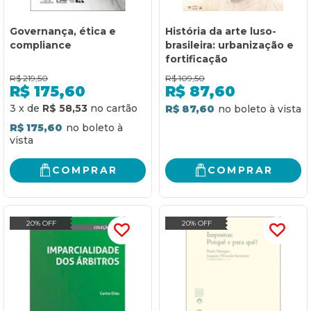
Governança, ética e
História da arte luso-
compliance
brasileira: urbanização e
fortificação
R$
219,50
R$
109,50
R$
175,60
R$
87,60
3
x
de
R$ 58,53
R$ 87,60
R$ 175,60
COMPRAR
COMPRAR
20% OFF
20% OFF