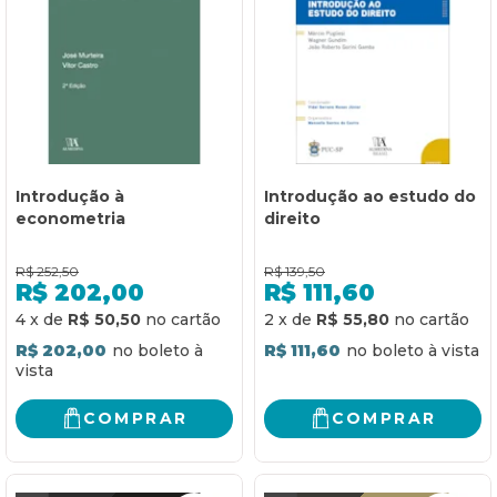
Introdução à
Introdução ao estudo do
econometria
direito
R$
252,50
R$
139,50
R$
202,00
R$
111,60
4
x
de
R$ 50,50
2
x
de
R$ 55,80
R$ 202,00
R$ 111,60
COMPRAR
COMPRAR