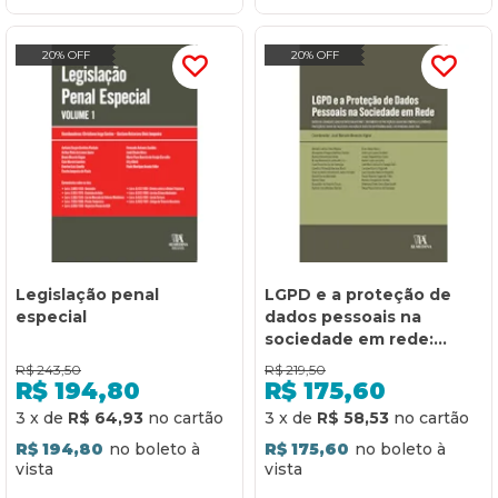
20% OFF
20% OFF
Legislação penal
LGPD e a proteção de
especial
dados pessoais na
sociedade em rede:
dados de crianças e
R$
243,50
R$
219,50
adolescentes na
R$
194,80
R$
175,60
internet, tratamento de
3
x
de
R$ 64,93
3
x
de
R$ 58,53
proteção de dados no
R$ 194,80
R$ 175,60
comércio eletrônico,
proteção de dados de
falecidos, violação de