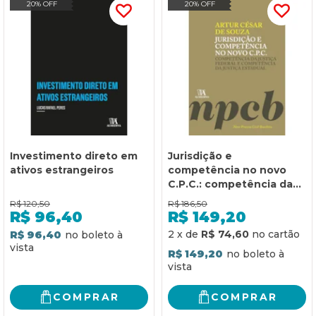
20% OFF
20% OFF
Investimento direto em
Jurisdição e
ativos estrangeiros
competência no novo
C.P.C.: competência da
justiça federal e
R$
120,50
R$
186,50
competência da justiça
R$
96,40
R$
149,20
estadual
2
x
de
R$ 74,60
R$ 96,40
R$ 149,20
COMPRAR
COMPRAR