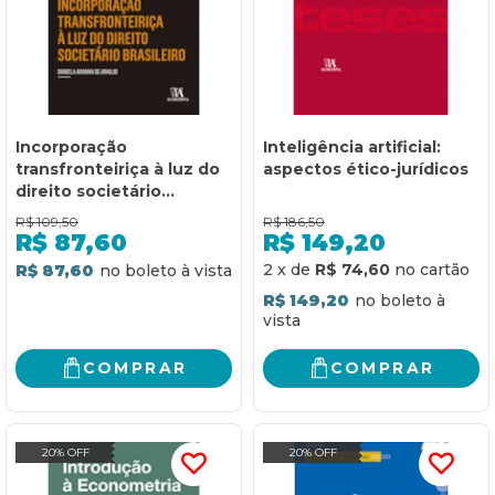
Incorporação
Inteligência artificial:
transfronteiriça à luz do
aspectos ético-jurídicos
direito societário
brasileiro
R$
109,50
R$
186,50
R$
87,60
R$
149,20
2
x
de
R$ 74,60
R$ 87,60
R$ 149,20
COMPRAR
COMPRAR
20% OFF
20% OFF