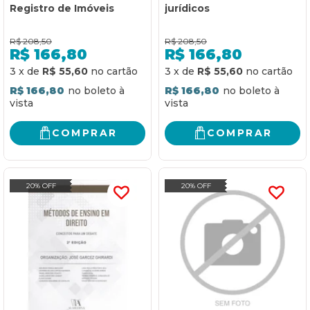
Registro de Imóveis
jurídicos
R$
208,50
R$
208,50
R$
166,80
R$
166,80
3
x
de
R$ 55,60
3
x
de
R$ 55,60
R$ 166,80
R$ 166,80
COMPRAR
COMPRAR
20% OFF
20% OFF