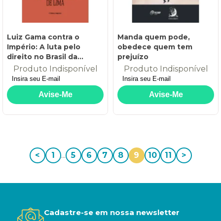
Luiz Gama contra o
Manda quem pode,
Império: A luta pelo
obedece quem tem
direito no Brasil da
prejuízo
Escravidão
Produto Indisponível
Produto Indisponível
<
1
...
5
6
7
8
9
10
11
>
Cadastre-se em nossa newsletter