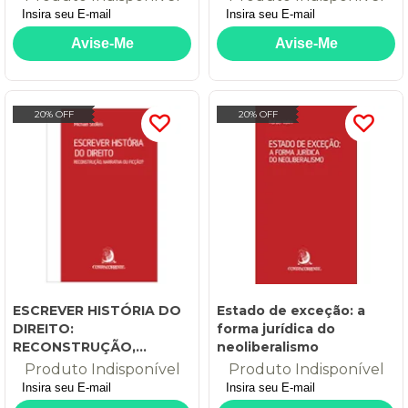
20% OFF
20% OFF
ESCREVER HISTÓRIA DO
Estado de exceção: a
DIREITO:
forma jurídica do
RECONSTRUÇÃO,
neoliberalismo
NARRATIVA OU FICÇÃO?
Produto Indisponível
Produto Indisponível