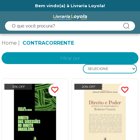
Bem vindo(a) à Livraria Loyola!
Ainda não tem cadastro na Livraria Loyola?
Home
CONTRACORRENTE
Filtrar por
SELECIONE
10% OFF
20% OFF