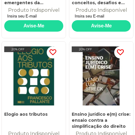
emergentes da
conceitos, desafios e
resolução privada de
experiências no mundo
Produto Indisponível
Produto Indisponível
conflitos do Estado
20% OFF
20% OFF
Elogio aos tributos
Ensino jurídico e(m) crise:
ensaio contra a
simplificação do direito
Produto Indisponível
Produto Indisponível