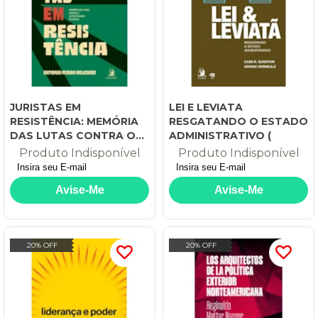
JURISTAS EM
LEI E LEVIATA
RESISTÊNCIA: MEMÓRIA
RESGATANDO O ESTADO
DAS LUTAS CONTRA O
ADMINISTRATIVO (
AUTORITARISMO NO
Produto Indisponível
Produto Indisponível
BRASIL
20% OFF
20% OFF