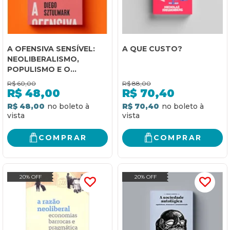
A OFENSIVA SENSÍVEL:
A QUE CUSTO?
NEOLIBERALISMO,
POPULISMO E O
REVERSO DA POLÍTICA
R$
60,00
R$
88,00
R$
48,00
R$
70,40
R$ 48,00
R$ 70,40
COMPRAR
COMPRAR
20% OFF
20% OFF