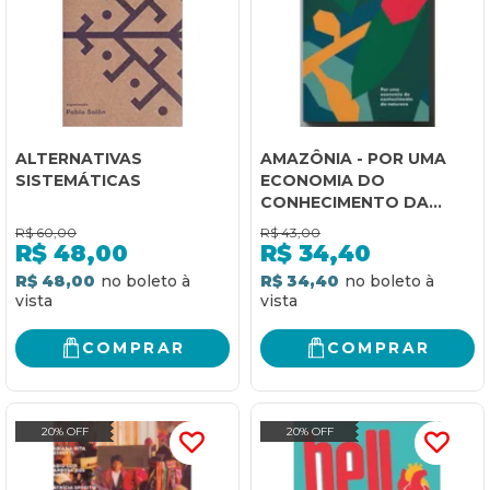
ALTERNATIVAS
AMAZÔNIA - POR UMA
SISTEMÁTICAS
ECONOMIA DO
CONHECIMENTO DA
NATUREZA AMAZÔNIA
R$
60,00
R$
43,00
R$
48,00
R$
34,40
R$ 48,00
R$ 34,40
COMPRAR
COMPRAR
20% OFF
20% OFF