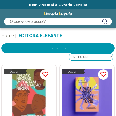
Bem vindo(a) à Livraria Loyola!
Ainda não tem cadastro na Livraria Loyola?
Home
EDITORA ELEFANTE
Filtrar por
SELECIONE
20% OFF
20% OFF