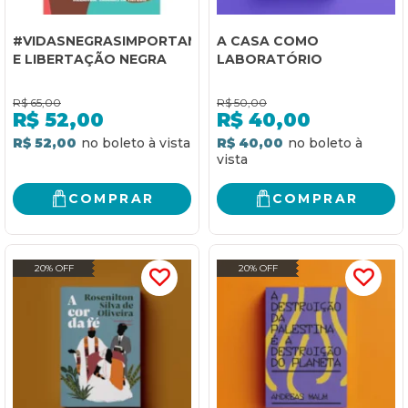
#VIDASNEGRASIMPORTAM
A CASA COMO
E LIBERTAÇÃO NEGRA
LABORATÓRIO
R$
65,00
R$
50,00
R$
52,00
R$
40,00
R$ 52,00
R$ 40,00
COMPRAR
COMPRAR
20% OFF
20% OFF