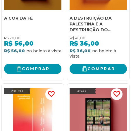
A COR DA FÉ
A DESTRUIÇÃO DA
PALESTINA É A
DESTRUIÇÃO DO
PLANETA
R$
70,00
R$
45,00
R$
56,00
R$
36,00
R$ 56,00
R$ 36,00
COMPRAR
COMPRAR
20% OFF
20% OFF