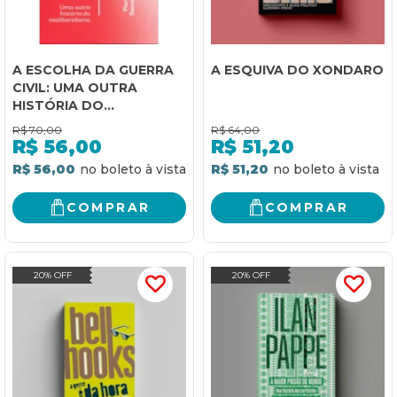
A ESCOLHA DA GUERRA
A ESQUIVA DO XONDARO
CIVIL: UMA OUTRA
HISTÓRIA DO
NEOLIBERALISMO
R$
70,00
R$
64,00
R$
56,00
R$
51,20
R$ 56,00
R$ 51,20
COMPRAR
COMPRAR
20% OFF
20% OFF