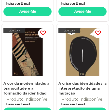
accetto
20% OFF
20% OFF
A cor da modernidade: a
A crise das identidades: a
branquitude e a
interpretação de uma
formação da identidade
mutação
paulista
Produto Indisponível
Produto Indisponível