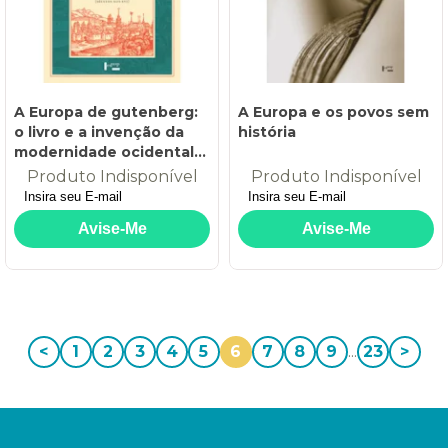
A Europa de gutenberg:
A Europa e os povos sem
o livro e a invenção da
história
modernidade ocidental
(séculos xiii-xvi)
Produto Indisponível
Produto Indisponível
<
1
2
3
4
5
6
7
8
9
...
23
>