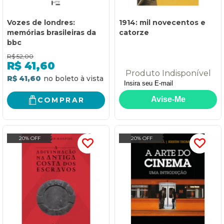
Vozes de londres:
1914: mil novecentos e
memórias brasileiras da
catorze
bbc
R$
52,00
R$
41,60
Produto Indisponível
R$ 41,60
COMPRAR
20% OFF
20% OFF