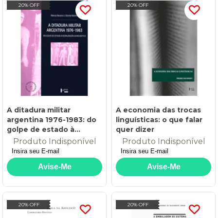
20% OFF
20% OFF
A ditadura militar
A economia das trocas
argentina 1976-1983: do
linguísticas: o que falar
golpe de estado à
quer dizer
restauração democrática
Produto Indisponível
Produto Indisponível
20% OFF
20% OFF