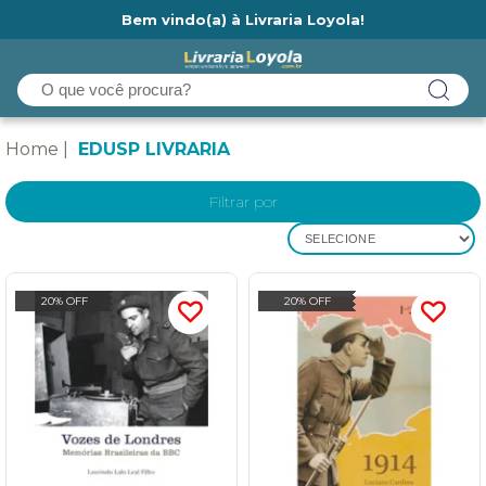
Bem vindo(a) à Livraria Loyola!
Ainda não tem cadastro na Livraria Loyola?
Home
EDUSP LIVRARIA
Filtrar por
SELECIONE
20% OFF
20% OFF