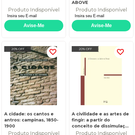
ABOVE
Produto Indisponível
Produto Indisponível
20% OFF
20% OFF
A cidade: os cantos e
A civilidade e as artes de
antros: campinas, 1850-
fingir: a partir do
1900
conceito de dissimulação
honesta de torquato
Produto Indisponível
Produto Indisponível