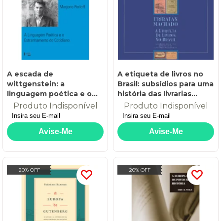
A escada de
A etiqueta de livros no
wittgenstein: a
Brasil: subsídios para uma
linguagem poética e o
história das livrarias
estranhamento do
brasileiras
Produto Indisponível
Produto Indisponível
cotidiano
20% OFF
20% OFF