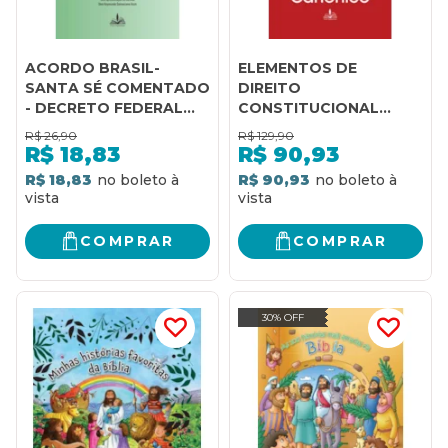
ACORDO BRASIL-
ELEMENTOS DE
SANTA SÉ COMENTADO
DIREITO
- DECRETO FEDERAL
CONSTITUCIONAL
7.107/2010
CANÔNICO
R$
26,90
R$
129,90
R$
18,83
R$
90,93
R$ 18,83
R$ 90,93
COMPRAR
COMPRAR
30% OFF