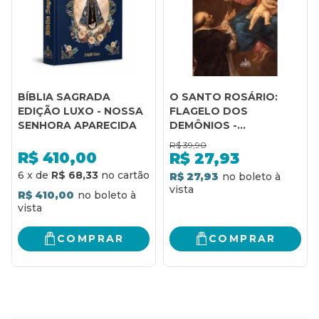
BÍBLIA SAGRADA
O SANTO ROSÁRIO:
EDIÇÃO LUXO - NOSSA
FLAGELO DOS
SENHORA APARECIDA
DEMÔNIOS -
FRANCESCO BAMONTE
R$
39,90
R$
410,00
R$
27,93
6
x
de
R$ 68,33
R$ 27,93
R$ 410,00
COMPRAR
COMPRAR