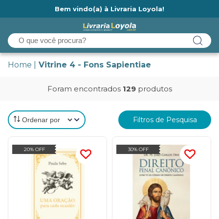
Bem vindo(a) à Livraria Loyola!
Ainda não tem cadastro na Livraria Loyola?
Home
Vitrine 4 - Fons Sapientiae
Foram encontrados
129
produtos
Filtros de Pesquisa
20% OFF
30% OFF