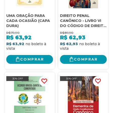
UMA ORAÇÃO PARA
DIREITO PENAL
CADA OCASIÃO (CAPA
CANÔNICO - LIVRO VI
DURA)
DO CÓDIGO DE DIREITO
CANÔNICO
R$
79,90
R$
89,90
R$
63,92
R$
62,93
R$ 63,92
R$ 62,93
COMPRAR
COMPRAR
30% OFF
30% OFF