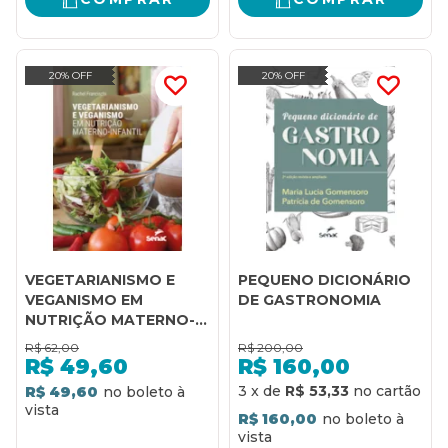
20% OFF
20% OFF
VEGETARIANISMO E
PEQUENO DICIONÁRIO
VEGANISMO EM
DE GASTRONOMIA
NUTRIÇÃO MATERNO-
INFANTIL
R$
62,00
R$
200,00
R$
49,60
R$
160,00
3
x
de
R$ 53,33
R$ 49,60
R$ 160,00