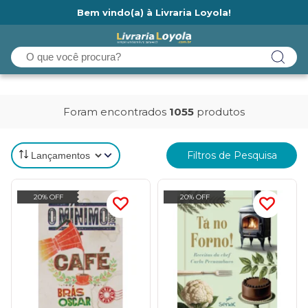
Bem vindo(a) à Livraria Loyola!
Ainda não tem cadastro na Livraria Loyola?
Foram encontrados
1055
produtos
Filtros de Pesquisa
20% OFF
20% OFF