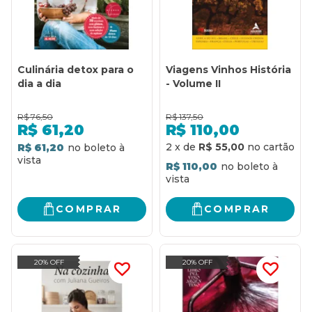
Culinária detox para o
Viagens Vinhos História
dia a dia
- Volume II
R$
76,50
R$
137,50
R$
61,20
R$
110,00
2
x
de
R$ 55,00
R$ 61,20
R$ 110,00
COMPRAR
COMPRAR
20% OFF
20% OFF