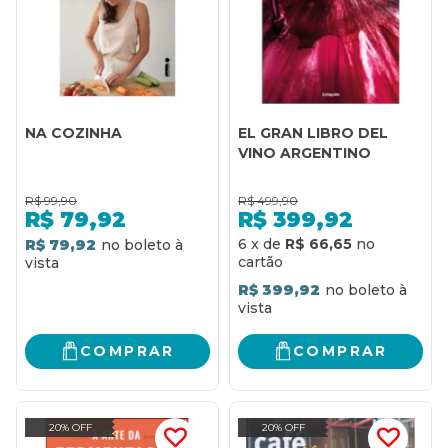
NA COZINHA
EL GRAN LIBRO DEL
VINO ARGENTINO
R$
99,90
R$
499,90
R$
79,92
R$
399,92
6
x
de
R$ 66,65
R$ 79,92
R$ 399,92
COMPRAR
COMPRAR
20% OFF
20% OFF