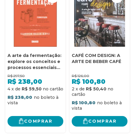
A arte da fermentação:
CAFÉ COM DESIGN: A
explore os conceitos e
ARTE DE BEBER CAFÉ
processos essenciais
da fermentação
R$
297,50
R$
126,00
praticados ao redor do
R$
238,00
R$
100,80
mundo
4
x
de
R$ 59,50
2
x
de
R$ 50,40
R$ 238,00
R$ 100,80
COMPRAR
COMPRAR