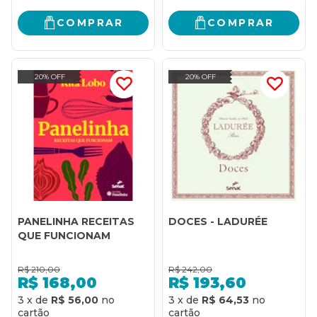
COMPRAR
COMPRAR
20% OFF
20% OFF
PANELINHA RECEITAS
DOCES - LADURÉE
QUE FUNCIONAM
R$
210,00
R$
242,00
R$
168,00
R$
193,60
3
x
de
R$ 56,00
3
x
de
R$ 64,53