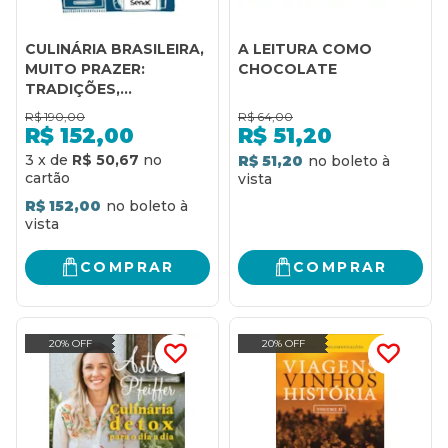
CULINÁRIA BRASILEIRA,
A LEITURA COMO
MUITO PRAZER:
CHOCOLATE
TRADIÇÕES,
INGREDIENTES E 200
R$
190,00
R$
64,00
RECEITAS DE GRANDES
R$
152,00
R$
51,20
PROFISSIONAIS DO
3
x
de
R$ 50,67
R$ 51,20
PAÍS
R$ 152,00
COMPRAR
COMPRAR
20% OFF
20% OFF