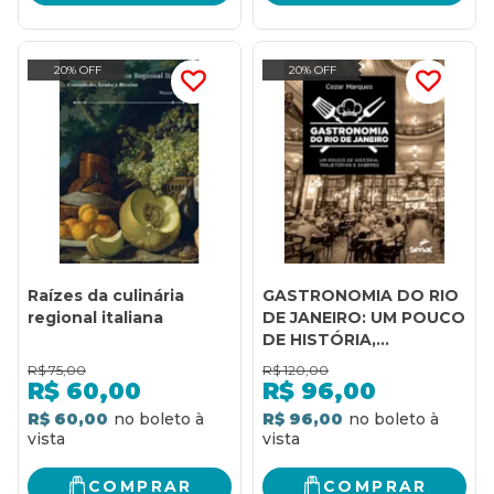
20% OFF
20% OFF
Raízes da culinária
GASTRONOMIA DO RIO
regional italiana
DE JANEIRO: UM POUCO
DE HISTÓRIA,
TRAJETÓRIAS E
R$
75,00
R$
120,00
SABERES
R$
60,00
R$
96,00
R$ 60,00
R$ 96,00
COMPRAR
COMPRAR