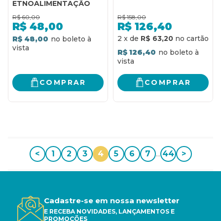
ETNOALIMENTAÇÃO
R$
60,00
R$
158,00
R$
48,00
R$
126,40
2
x
de
R$ 63,20
R$ 48,00
R$ 126,40
COMPRAR
COMPRAR
<
1
2
3
4
5
6
7
...
44
>
Cadastre-se em nossa newsletter
E RECEBA NOVIDADES, LANÇAMENTOS E
PROMOÇÕES