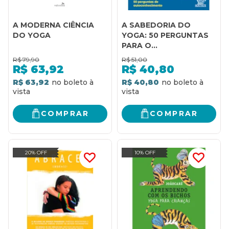
A MODERNA CIÊNCIA
A SABEDORIA DO
DO YOGA
YOGA: 50 PERGUNTAS
PARA O
AUTOCONHECIMENTO
R$
79,90
R$
51,00
R$
63,92
R$
40,80
R$ 63,92
R$ 40,80
COMPRAR
COMPRAR
20% OFF
10% OFF