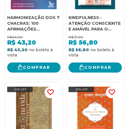
HARMONIZAÇÃO DOS 7
KINDFULNESS -
CHACRAS: 100
ATENÇÃO CONSCIENTE
AFIRMAÇÕES
E AMÁVEL PARA O
POSITIVAS PARA
ESTRESSE
R$
54,00
R$
71,00
EQUILÍBRIO E CONEXÃO
R$
43,20
R$
56,80
R$ 43,20
R$ 56,80
COMPRAR
COMPRAR
20% OFF
20% OFF