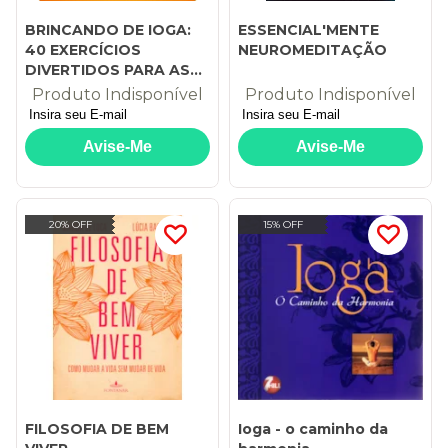
BRINCANDO DE IOGA:
ESSENCIAL'MENTE
40 EXERCÍCIOS
NEUROMEDITAÇÃO
DIVERTIDOS PARA AS
CRIANÇAS
Produto Indisponível
Produto Indisponível
20% OFF
15% OFF
FILOSOFIA DE BEM
Ioga - o caminho da