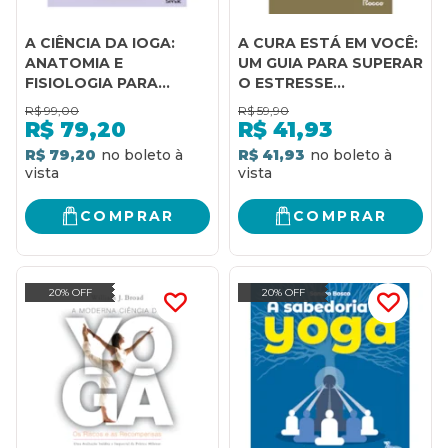
A CIÊNCIA DA IOGA:
A CURA ESTÁ EM VOCÊ:
ANATOMIA E
UM GUIA PARA SUPERAR
FISIOLOGIA PARA
O ESTRESSE
APERFEIÇOAR A
EMOCIONAL E
R$
99,00
R$
59,90
PRÁTICA
ENCONTRAR A
R$
79,20
R$
41,93
LIBERDADE
R$ 79,20
R$ 41,93
COMPRAR
COMPRAR
20% OFF
20% OFF