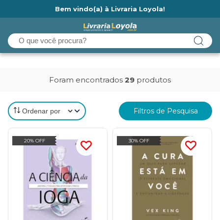
Bem vindo(a) à Livraria Loyola!
Ainda não tem cadastro na Livraria Loyola?
Foram encontrados
29
produtos
Filtros de Pesquisa
20% OFF
30% OFF