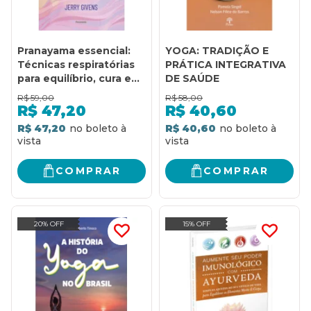
Pranayama essencial:
YOGA: TRADIÇÃO E
Técnicas respiratórias
PRÁTICA INTEGRATIVA
para equilíbrio, cura e
DE SAÚDE
paz
R$
59,00
R$
58,00
R$
47,20
R$
40,60
R$ 47,20
R$ 40,60
COMPRAR
COMPRAR
20% OFF
15% OFF