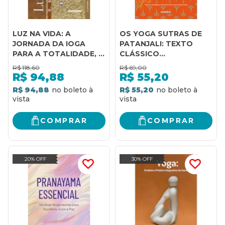
LUZ NA VIDA: A
OS YOGA SUTRAS DE
JORNADA DA IOGA
PATANJALI: TEXTO
PARA A TOTALIDADE, A
CLÁSSICO
PAZ INTERIOR E A
FUNDAMENTAL DO
R$
118,60
R$
69,00
LIBERDADE SUPREMA
SISTEMA FILOSÓFICO
R$
94,88
R$
55,20
DO YOGA
R$ 94,88
R$ 55,20
COMPRAR
COMPRAR
20% OFF
30% OFF