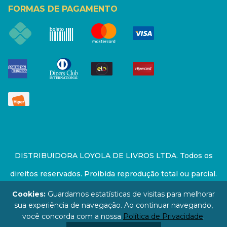
FORMAS DE PAGAMENTO
DISTRIBUIDORA LOYOLA DE LIVROS LTDA. Todos os
direitos reservados. Proibida reprodução total ou parcial.
Preços e estoque sujeito a alterações sem aviso prévio.
Cookies:
Guardamos estatísticas de visitas para melhorar
sua experiência de navegação. Ao continuar navegando,
67.946.814/0001-94 - LOJA - Rua Senador Feijó - São
você concorda com a nossa
Política de Privacidade
.