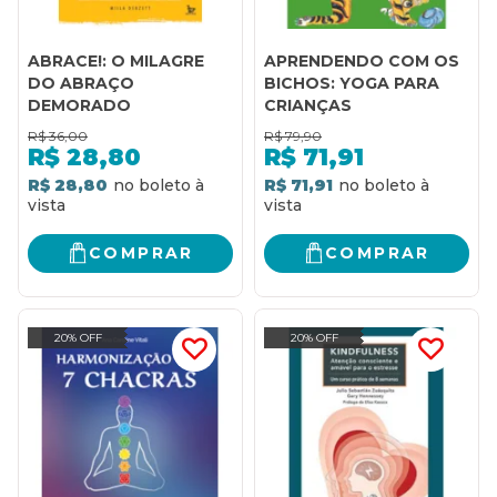
ABRACE!: O MILAGRE
APRENDENDO COM OS
DO ABRAÇO
BICHOS: YOGA PARA
DEMORADO
CRIANÇAS
R$
36,00
R$
79,90
R$
28,80
R$
71,91
R$ 28,80
R$ 71,91
COMPRAR
COMPRAR
20% OFF
20% OFF