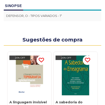
SINOPSE
DEFENSOR, O - TIPOS VARIADOS - 1ª
Sugestões de compra
20% OFF
20% OFF
A linguagem invisível
A sabedoria do
C