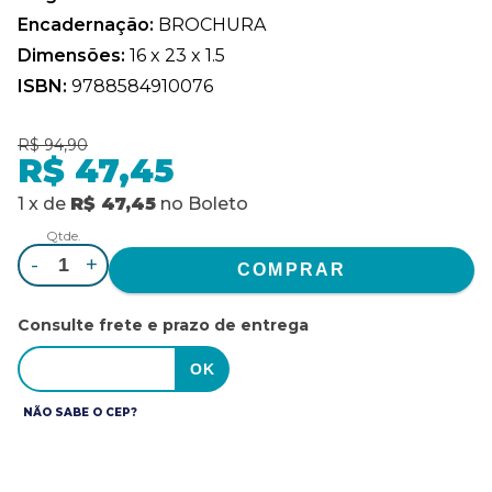
Encadernação:
BROCHURA
Dimensões:
16 x 23 x 1.5
ISBN:
9788584910076
R$ 94,90
R$ 47,45
1
x
de
R$ 47,45
no
Boleto
Qtde.
-
+
Consulte frete e prazo de entrega
NÃO SABE O CEP?