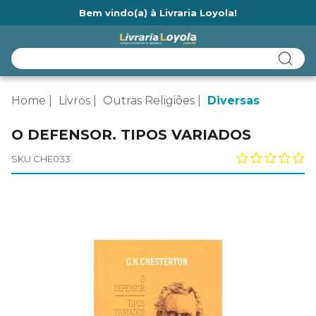
Bem vindo(a) à Livraria Loyola!
Ainda não tem cadastro na Livraria Loyola?
Home
Livros
Outras Religiões
Diversas
O DEFENSOR. TIPOS VARIADOS
SKU CHE033