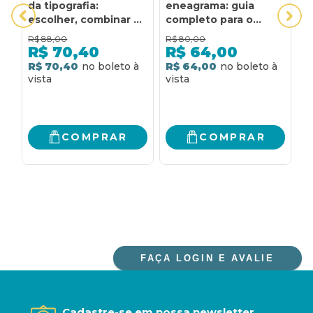
da tipografia:
eneagrama: guia
R
escolher, combinar e
completo para o
E
expressar com tipos
crescimento
P
R$
88,00
R$
80,00
R
psicológico e
R
R$
70,40
R$
64,00
espiritual dos nove
B
R$ 70,40
R$ 64,00
R
tipos de
personalidade
COMPRAR
COMPRAR
FAÇA LOGIN E AVALIE
Cadastre-se em nossa newsletter