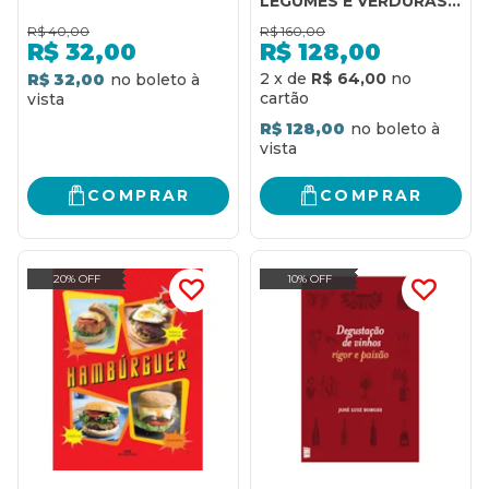
LEGUMES E VERDURAS
EM MAIS DE 200
R$
40,00
R$
160,00
RECEITAS PARA VARIAR
R$
32,00
R$
128,00
O CARDÁPIO
2
x
de
R$ 64,00
R$ 32,00
R$ 128,00
COMPRAR
COMPRAR
20% OFF
10% OFF