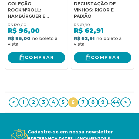
COLEÇÃO
DEGUSTAÇÃO DE
ROCK'N'ROLL:
VINHOS: RIGOR E
HAMBÚRGUER E
PAIXÃO
SORVETES & MILK-
R$
120,00
R$
69,90
SHAKES
R$
96,00
R$
62,91
R$ 96,00
R$ 62,91
COMPRAR
COMPRAR
<
1
2
3
4
5
6
7
8
9
...
44
>
Cadastre-se em nossa newsletter
E RECEBA NOVIDADES, LANÇAMENTOS E