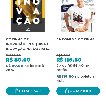
COZINHA DE
ANTONI NA COZINHA
INOVAÇÃO: PESQUISA E
INOVAÇÃO NA COZINHA
DO SENAC RJ
R$
100,00
R$
146,00
R$
80,00
R$
116,80
2
x
de
R$ 58,40
R$ 80,00
R$ 116,80
COMPRAR
COMPRAR