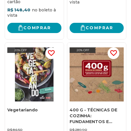
R$ 148,40
COMPRAR
COMPRAR
20% OFF
20% OFF
Vegetariando
400 G - TÉCNICAS DE
COZINHA:
FUNDAMENTOS E
TÉCNICAS DE
R$
86,50
R$
289,90