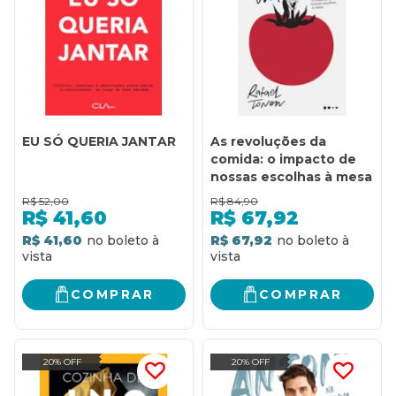
EU SÓ QUERIA JANTAR
As revoluções da
comida: o impacto de
nossas escolhas à mesa
R$
52,00
R$
84,90
R$
41,60
R$
67,92
R$ 41,60
R$ 67,92
COMPRAR
COMPRAR
20% OFF
20% OFF