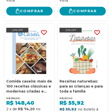
COMPRAR
COMPRAR
20% OFF
20% OFF
Comida caseira: mais de
Receitas naturebas:
100 receitas clássicas e
para as crianças e para
modernas criadas e
toda a família
testadas para você
R$
185,50
R$
69,90
R$
148,40
R$
55,92
2
x
de
R$ 74,20
R$ 55,92