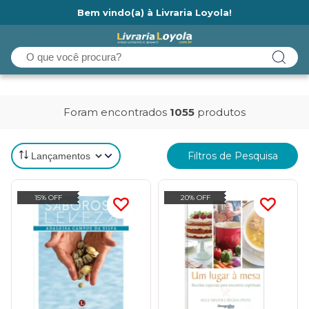
Bem vindo(a) à Livraria Loyola!
Ainda não tem cadastro na Livraria Loyola?
Foram encontrados
1055
produtos
Filtros de Pesquisa
15% OFF
20% OFF