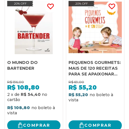
20% OFF
20% OFF
O MUNDO DO
PEQUENOS GOURMETS:
BARTENDER
MAIS DE 120 RECEITAS
PARA SE APAIXONAR
POR COMIDA
R$
136,00
R$
69,00
R$
108,80
R$
55,20
2
x
de
R$ 54,40
R$ 55,20
R$ 108,80
COMPRAR
COMPRAR