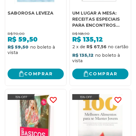
SABOROSA LEVEZA
UM LUGAR A MESA:
RECEITAS ESPECIAIS
PARA ENCONTROS
ESPIRITUAIS
R$
70,00
R$
168,90
R$
59,50
R$
135,12
2
x
de
R$ 67,56
R$ 59,50
R$ 135,12
COMPRAR
COMPRAR
15% OFF
15% OFF