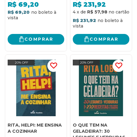
CULINÁRIA APLICADOS
R$
69,20
R$
231,92
EM MAIS DE 300
4
x
de
R$ 57,98
R$ 69,20
RECEITAS
R$ 231,92
COMPRAR
COMPRAR
20% OFF
20% OFF
RITA, HELP!: ME ENSINA
O QUE TEM NA
A COZINHAR
GELADEIRA?: 30