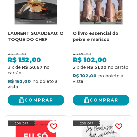
LAURENT SUAUDEAU: O
O livro essencial do
TOQUE DO CHEF
peixe e marisco
R$
190,00
R$
120,00
R$
152,00
R$
102,00
3
x
de
R$ 50,67
2
x
de
R$ 51,00
R$ 102,00
R$ 152,00
COMPRAR
COMPRAR
20% OFF
20% OFF