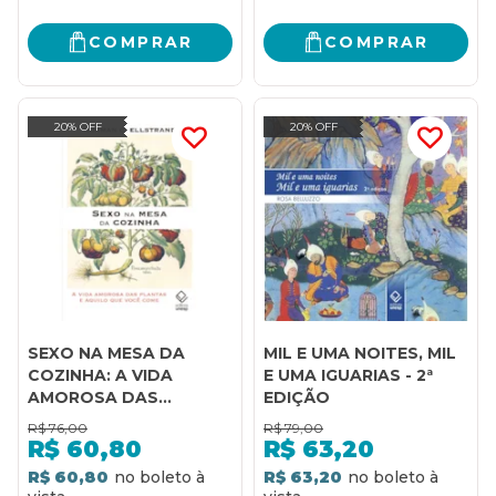
COMPRAR
COMPRAR
20% OFF
20% OFF
SEXO NA MESA DA
MIL E UMA NOITES, MIL
COZINHA: A VIDA
E UMA IGUARIAS - 2ª
AMOROSA DAS
EDIÇÃO
PLANTAS E AQUILO
R$
76,00
R$
79,00
QUE VOCÊ COME
R$
60,80
R$
63,20
R$ 60,80
R$ 63,20