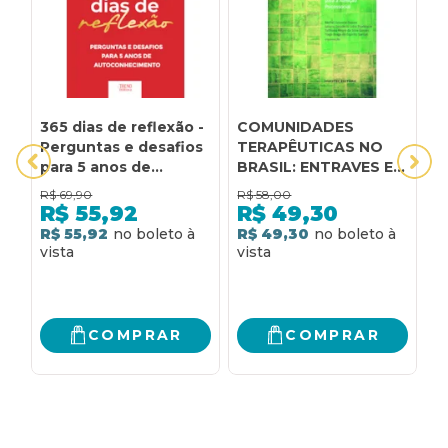
365 dias de reflexão -
COMUNIDADES
F
Perguntas e desafios
TERAPÊUTICAS NO
M
para 5 anos de
BRASIL: ENTRAVES E
m
autoconhecimento:
DESAFIOS PARA A
R$
69,90
R$
58,00
R
Perguntas e desafios
ATENÇÃO
R$
55,92
R$
49,30
para 5 anos de
PSICOSSOCIAL
R$ 55,92
R$ 49,30
R
autoconhecimento
COMPRAR
COMPRAR