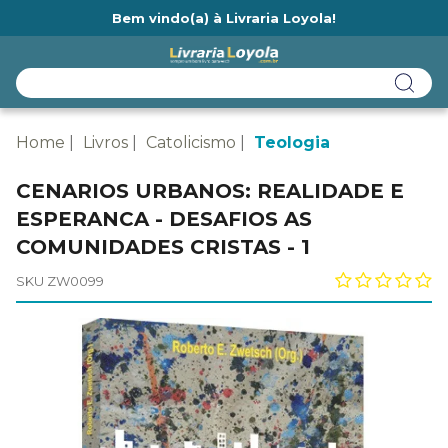
Bem vindo(a) à Livraria Loyola!
Ainda não tem cadastro na Livraria Loyola?
Home
Livros
Catolicismo
Teologia
CENARIOS URBANOS: REALIDADE E
ESPERANCA - DESAFIOS AS
COMUNIDADES CRISTAS - 1
SKU ZW0099