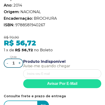
Ano:
2014
Origem:
NACIONAL
Encadernação:
BROCHURA
ISBN:
9788581940267
R$ 70,90
R$ 56,72
1
x
de
R$ 56,72
no
Boleto
Qtde.
Produto Indisponível
-
+
Avise-me quando chegar
Consulte frete e prazo de entrega