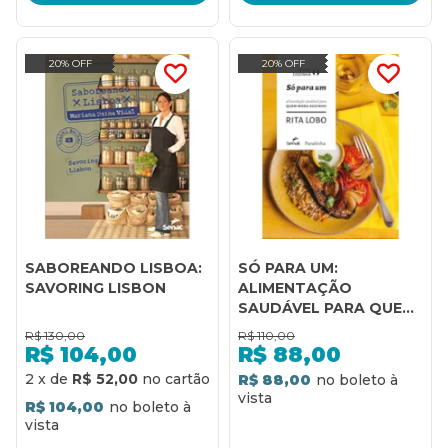
20% OFF
20% OFF
SABOREANDO LISBOA:
SÓ PARA UM:
SAVORING LISBON
ALIMENTAÇÃO
SAUDÁVEL PARA QUEM
MORA SOZINHO
R$
130,00
R$
110,00
R$
104,00
R$
88,00
2
x
de
R$ 52,00
R$ 88,00
R$ 104,00