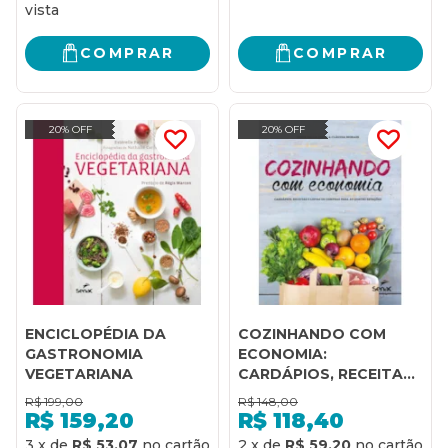
COMPRAR
COMPRAR
20% OFF
20% OFF
ENCICLOPÉDIA DA
COZINHANDO COM
GASTRONOMIA
ECONOMIA:
VEGETARIANA
CARDÁPIOS, RECEITAS
E LISTAS DE COMPRAS
R$
199,00
R$
148,00
PARA AS QUATRO
R$
159,20
R$
118,40
ESTAÇÕES
3
x
de
R$ 53,07
2
x
de
R$ 59,20