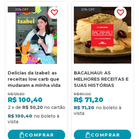
20% OFF
20% OFF
Delícias da Izabel: as
BACALHAU!: AS
receitas low carb que
MELHORES RECEITAS E
mudaram a minha vida
SUAS HISTÓRIAS
R$
125,50
R$
89,00
R$
100,40
R$
71,20
2
x
de
R$ 50,20
R$ 71,20
R$ 100,40
COMPRAR
COMPRAR