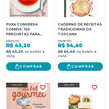
PUXA CONVERSA
CADERNO DE RECEITAS
COMIDA: 100
TRADICIONAIS DA
PERGUNTAS PARA
TOSCANA
ALIMENTAR DEBATES
R$
54,00
R$
68,00
R$
43,20
R$
54,40
R$ 43,20
R$ 54,40
COMPRAR
COMPRAR
20% OFF
20% OFF