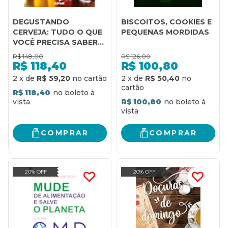
DEGUSTANDO
BISCOITOS, COOKIES E
CERVEJA: TUDO O QUE
PEQUENAS MORDIDAS
VOCÊ PRECISA SABER
PARA AVALIAR E
R$
148,00
R$
126,00
APRECIAR A BEBIDA
R$
118,40
R$
100,80
2
x
de
R$ 59,20
2
x
de
R$ 50,40
R$ 118,40
R$ 100,80
COMPRAR
COMPRAR
20% OFF
20% OFF