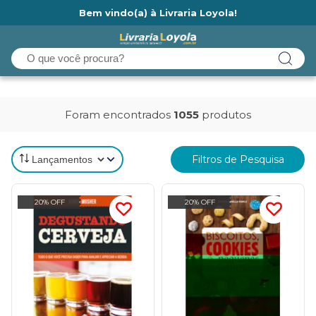
Bem vindo(a) à Livraria Loyola!
Ainda não tem cadastro na Livraria Loyola?
Foram encontrados
1055
produtos
Filtros de Pesquisa
20% OFF
20% OFF