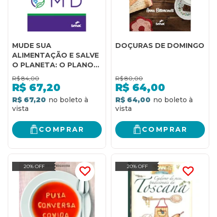
MUDE SUA
DOÇURAS DE DOMINGO
ALIMENTAÇÃO E SALVE
O PLANETA: O PLANO
OMD
R$
84,00
R$
80,00
R$
67,20
R$
64,00
R$ 67,20
R$ 64,00
COMPRAR
COMPRAR
20% OFF
20% OFF