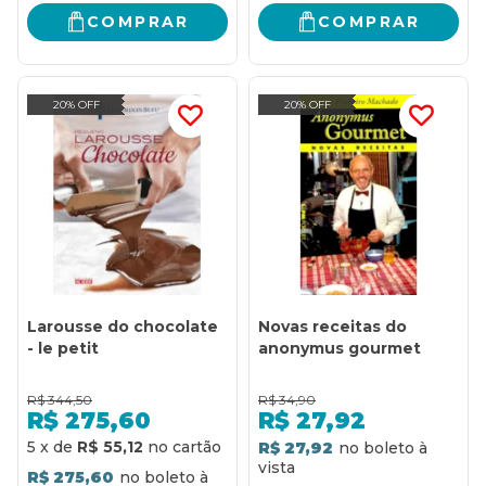
COMPRAR
COMPRAR
20% OFF
20% OFF
Larousse do chocolate
Novas receitas do
- le petit
anonymus gourmet
R$
344,50
R$
34,90
R$
275,60
R$
27,92
5
x
de
R$ 55,12
R$ 27,92
R$ 275,60