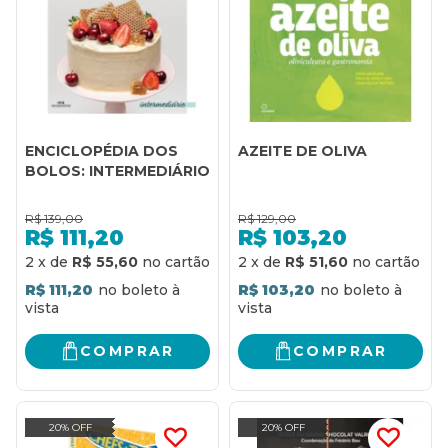
ENCICLOPÉDIA DOS
AZEITE DE OLIVA
BOLOS: INTERMEDIÁRIO
R$
139,00
R$
129,00
R$
111,20
R$
103,20
2
x
de
R$ 55,60
2
x
de
R$ 51,60
R$ 111,20
R$ 103,20
COMPRAR
COMPRAR
20% OFF
20% OFF