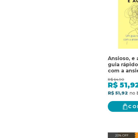
Ansioso, e 
guia rápido
com a ansi
dia a dia
R$
64,90
R$
51,9
R$ 51,92
CO
20% OFF