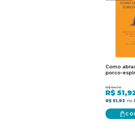
Como abra
porco-espi
R$
64,90
R$
51,9
R$ 51,92
CO