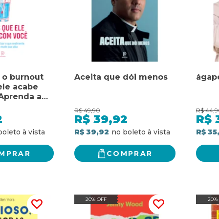
 o burnout
Aceita que dói menos
ágap
ele acabe
Aprenda a
 que
R$
49,90
R$
44,9
importa e
2
R$
39,92
R$
vida
R$ 39,92
R$ 35
MPRAR
COMPRAR
20% OFF
20%