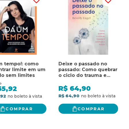
m tempo!: como
Deixe o passado no
trar limite em um
passado: Como quebrar
o sem limites
o ciclo do trauma e
construir o futuro
0
R$
64,90
55,92
R$ 64,90
,92
COMPRAR
COMPRAR