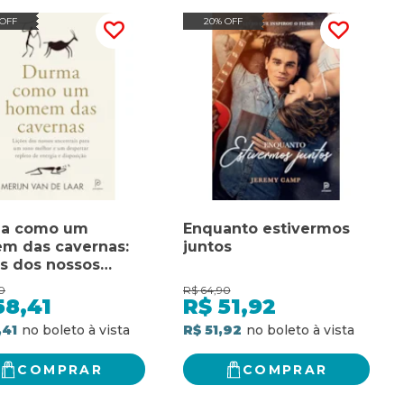
 OFF
20% OFF
a como um
Enquanto estivermos
m das cavernas:
juntos
s dos nossos
trais para um
0
R$
64,90
 melhor e um
58,41
R$
51,92
rtar repleto de
,41
R$ 51,92
ia e disposição
COMPRAR
COMPRAR