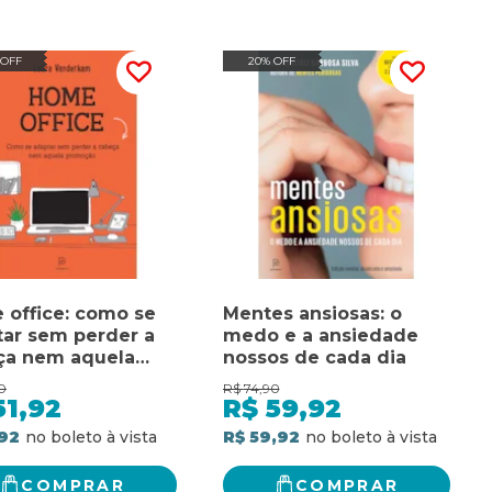
 OFF
20% OFF
 office: como se
Mentes ansiosas: o
ar sem perder a
medo e a ansiedade
ça nem aquela
nossos de cada dia
oção
0
R$
74,90
51,92
R$
59,92
,92
R$ 59,92
COMPRAR
COMPRAR