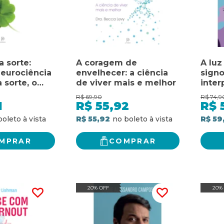
a sorte:
A coragem de
A luz
neurociência
envelhecer: a ciência
signo
a sorte, o
de viver mais e melhor
inter
 felicidade
ajud
R$
69,90
R$
74,9
a for
1
R$
55,92
R$
R$ 55,92
R$ 59
MPRAR
COMPRAR
20% OFF
20%