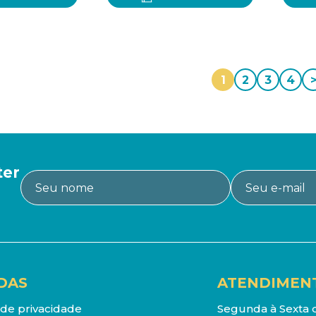
1
2
3
4
ter
DAS
ATENDIMEN
a de privacidade
Segunda à Sexta d