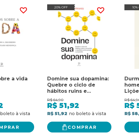
20% OFF
10%
bre a vida
Domine sua dopamina:
Durm
Quebre o ciclo de
home
hábitos ruins e
Liçõe
encontre o equilíbrio
ances
R$
64,90
R$
64,9
entre prazer e
sono
2
R$
51,92
R$
propósito
despe
R$ 51,92
R$ 58
energ
MPRAR
COMPRAR