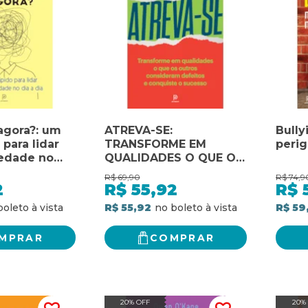
agora?: um
ATREVA-SE:
Bully
 para lidar
TRANSFORME EM
perig
edade no
QUALIDADES O QUE O
OS OUTROS
R$
69,90
R$
74,9
CONSIDERAM DEFEITOS
2
R$
55,92
R$
E CONQUISTE O
R$ 55,92
R$ 59
SUCESSO
MPRAR
COMPRAR
20% OFF
20%