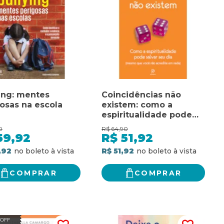
ing: mentes
Coincidências não
osas na escola
existem: como a
espiritualidade pode
salvar seu dia - mesmo
0
R$
64,90
que você não acredite
59,92
R$
51,92
em nada
,92
R$ 51,92
COMPRAR
COMPRAR
 OFF