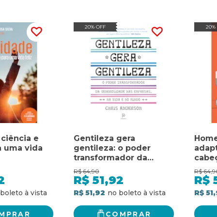
20% OFF
20%
 ciência e
Gentileza gera
Home
a uma vida
gentileza: o poder
adapt
transformador da
cabe
generosidade nas
prom
R$
64,90
R$
64,9
empresas, na vida e no
2
R$
51,92
R$
mundo
R$ 51,92
R$ 51
MPRAR
COMPRAR