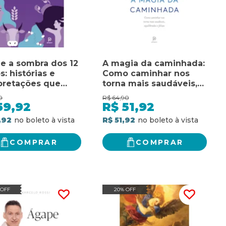
 e a sombra dos 12
A magia da caminhada:
s: histórias e
Como caminhar nos
pretações que
torna mais saudáveis,
am a compreender
equilibrados e felizes
0
R$
64,90
ça dos astros
59,92
R$
51,92
,92
R$ 51,92
COMPRAR
COMPRAR
 OFF
20% OFF