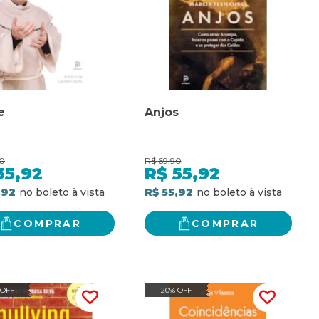
e
Anjos
0
R$
69,90
35,92
R$
55,92
,92
R$ 55,92
COMPRAR
COMPRAR
 OFF
20% OFF