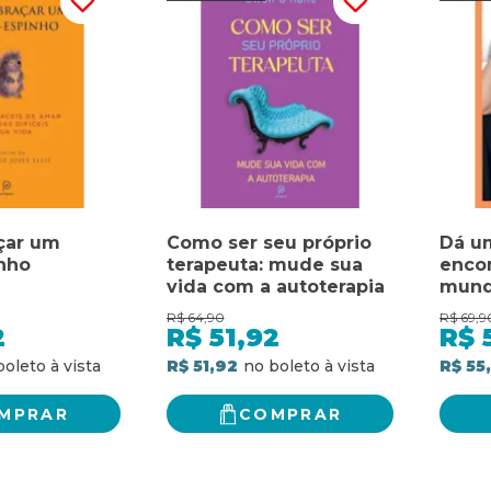
çar um
Como ser seu próprio
Dá u
nho
terapeuta: mude sua
encon
vida com a autoterapia
mund
R$
64,90
R$
69,9
2
R$
51,92
R$
R$ 51,92
R$ 55
MPRAR
COMPRAR