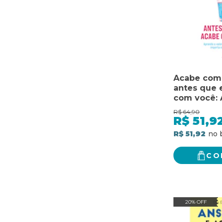
Acabe com
antes que 
com você: 
valorizar o
R$
64,90
realmente 
R$
51,9
mude sua 
R$ 51,92
CO
20% OFF