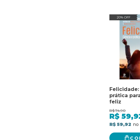
20% OFF
Felicidade:
prática par
feliz
R$
74,90
R$
59,9
R$ 59,92
CO