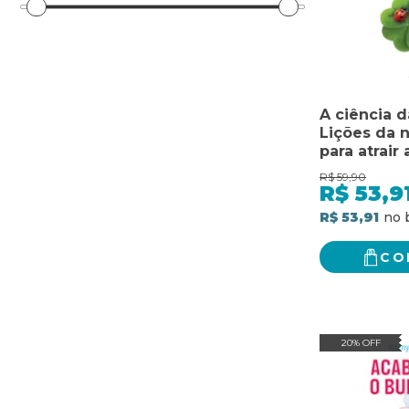
A ciência d
Lições da 
para atrair 
sucesso e a
R$
59,90
R$
53,9
R$ 53,91
CO
20% OFF