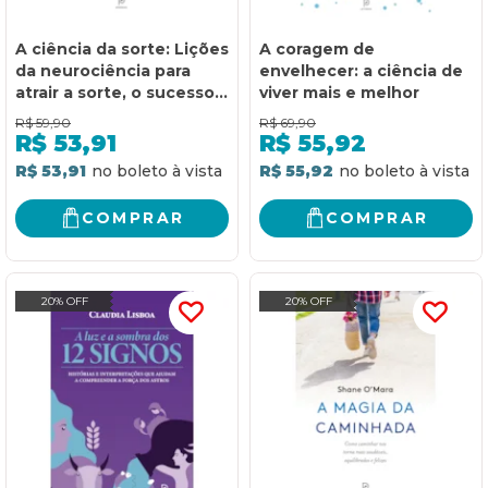
A ciência da sorte: Lições
A coragem de
da neurociência para
envelhecer: a ciência de
atrair a sorte, o sucesso
viver mais e melhor
e a felicidade
R$
59,90
R$
69,90
R$
53,91
R$
55,92
R$ 53,91
R$ 55,92
COMPRAR
COMPRAR
20% OFF
20% OFF