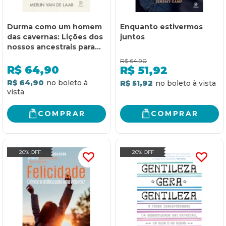
Durma como um homem
Enquanto estivermos
das cavernas: Lições dos
juntos
nossos ancestrais para
um sono melhor e um
R$
64,90
despertar repleto de
R$
64,90
R$
51,92
energia e disposição
R$ 64,90
R$ 51,92
COMPRAR
COMPRAR
20% OFF
20% OFF