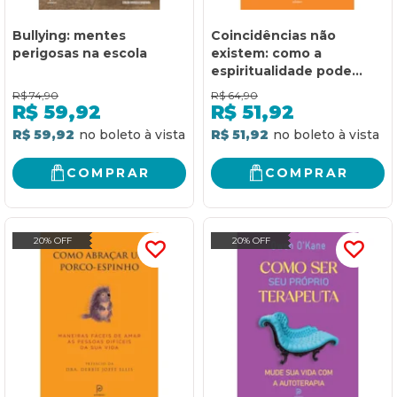
Bullying: mentes
Coincidências não
perigosas na escola
existem: como a
espiritualidade pode
salvar seu dia - mesmo
R$
74,90
R$
64,90
que você não acredite
R$
59,92
R$
51,92
em nada
R$ 59,92
R$ 51,92
COMPRAR
COMPRAR
20% OFF
20% OFF