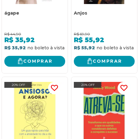
ágape
Anjos
R$
44,90
R$
69,90
R$
35,92
R$
55,92
R$ 35,92
R$ 55,92
COMPRAR
COMPRAR
20% OFF
20% OFF