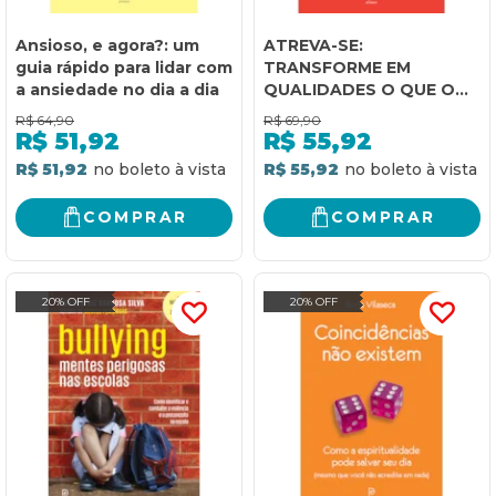
Ansioso, e agora?: um
ATREVA-SE:
guia rápido para lidar com
TRANSFORME EM
a ansiedade no dia a dia
QUALIDADES O QUE O
OS OUTROS
R$
64,90
R$
69,90
CONSIDERAM DEFEITOS
R$
51,92
R$
55,92
E CONQUISTE O
R$ 51,92
R$ 55,92
SUCESSO
COMPRAR
COMPRAR
20% OFF
20% OFF