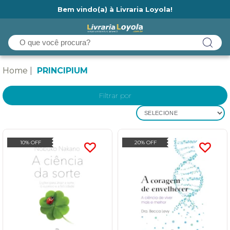
Bem vindo(a) à Livraria Loyola!
Ainda não tem cadastro na Livraria Loyola?
Home
PRINCIPIUM
Filtrar por
SELECIONE
10% OFF
20% OFF