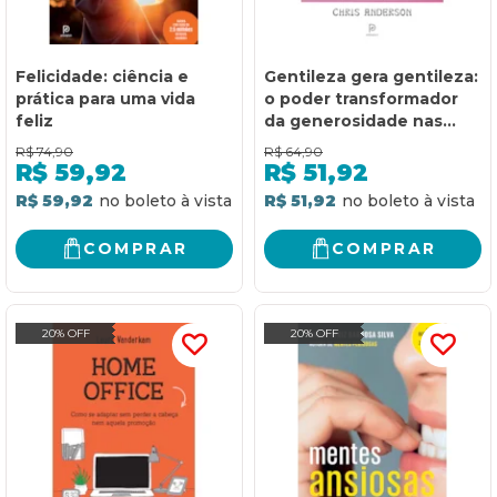
Felicidade: ciência e
Gentileza gera gentileza:
prática para uma vida
o poder transformador
feliz
da generosidade nas
empresas, na vida e no
R$
74,90
R$
64,90
mundo
R$
59,92
R$
51,92
R$ 59,92
R$ 51,92
COMPRAR
COMPRAR
20% OFF
20% OFF