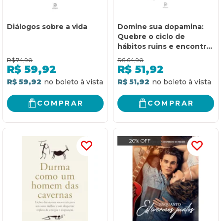
Diálogos sobre a vida
Domine sua dopamina:
Quebre o ciclo de
hábitos ruins e encontre
o equilíbrio entre prazer
R$
74,90
R$
64,90
e propósito
R$
59,92
R$
51,92
R$ 59,92
R$ 51,92
COMPRAR
COMPRAR
20% OFF