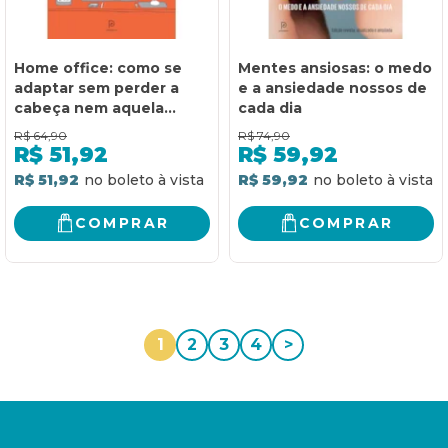
Home office: como se
Mentes ansiosas: o medo
adaptar sem perder a
e a ansiedade nossos de
cabeça nem aquela
cada dia
promoção
R$
64,90
R$
74,90
R$
51,92
R$
59,92
R$ 51,92
R$ 59,92
COMPRAR
COMPRAR
1
2
3
4
>