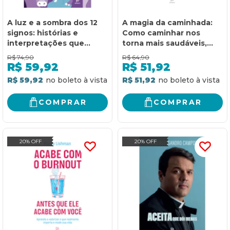
A luz e a sombra dos 12
A magia da caminhada:
signos: histórias e
Como caminhar nos
interpretações que
torna mais saudáveis,
ajudam a compreender a
equilibrados e felizes
R$
74,90
R$
64,90
força dos astros
R$
59,92
R$
51,92
R$ 59,92
R$ 51,92
COMPRAR
COMPRAR
20% OFF
20% OFF