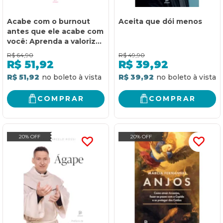
Acabe com o burnout
Aceita que dói menos
antes que ele acabe com
você: Aprenda a valorizar
o que realmente importa
R$
64,90
R$
49,90
e mude sua vida
R$
51,92
R$
39,92
R$ 51,92
R$ 39,92
COMPRAR
COMPRAR
20% OFF
20% OFF