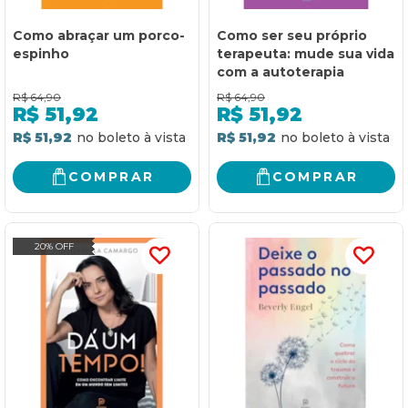
Como abraçar um porco-
Como ser seu próprio
espinho
terapeuta: mude sua vida
com a autoterapia
R$
64,90
R$
64,90
R$
51,92
R$
51,92
R$ 51,92
R$ 51,92
COMPRAR
COMPRAR
20% OFF